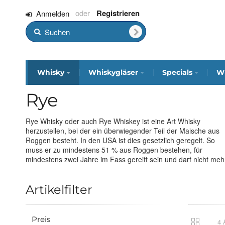
Registrieren
Anmelden
Whisky
Whiskygläser
Specials
Wh
Rye
Rye Whisky oder auch Rye Whiskey ist eine Art Whisky
als 80% Vol. Alkohol enthalten. In Kanada gibt es dazu keine
ein Bourbon . In den USA mussten leider mit der Prohibition
herzustellen, bei der ein überwiegender Teil der Maische aus
gesetzliche Regelung, vor der Prohibition wurde dort fast
viele Rye Brennereien schließen, doch nun erlebt der Rye
Roggen besteht. In den USA ist dies gesetzlich geregelt. So
ausschließlich Rye Whiskey produziert. Daher dürfen in Ryes
Whiskey sein verdientes Comeback! Also traut euch an die
muss er zu mindestens 51 % aus Roggen bestehen, für
als Bourbon bezeichnet werden und umgekehrt. Im Gescmack
mindestens zwei Jahre im Fass gereift sein und darf nicht meh
zeigt sich der Rye Whiskey deutlich würziger und trockener al
Artikelfilter
Preis
4 