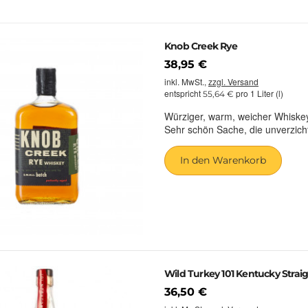
Knob Creek Rye
38,95 €
inkl. MwSt.,
zzgl. Versand
entspricht
pro 1 Liter (l)
55,64 €
Würziger, warm, weicher Whiskey
Sehr schön Sache, die unverzich
In den Warenkorb
Wild Turkey 101 Kentucky Straigh
36,50 €