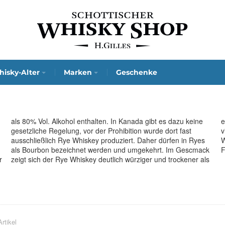
isky-Alter
Marken
Geschenke
F
r
s
Artikel