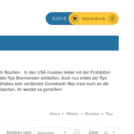
0,00 €
Warenkorb
0
laschen, ihr werdet es genießen!
Home
Whisky
Bourbon
Rye
Sortieren nach
Zeige
Reihenfolge
25