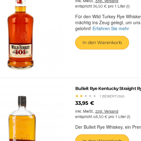
inkl. MwSt.,
zzgl. Versand
entspricht
pro 1 Liter (l)
36,50 €
Für den Wild Turkey Rye Whiskey 
mächtig ins Zeug gelegt, um un
gelohnt!
Erfahren Sie mehr
In den Warenkorb
Bulleit Rye Kentucky Straight 
★
★
★
★
★
★
★
★
★
★
1 BEWERTUNG
33,95 €
inkl. MwSt.,
zzgl. Versand
entspricht
pro 1 Liter (l)
48,50 €
Der Bulleit Rye Whiskey, ein Pr
In den Warenkorb