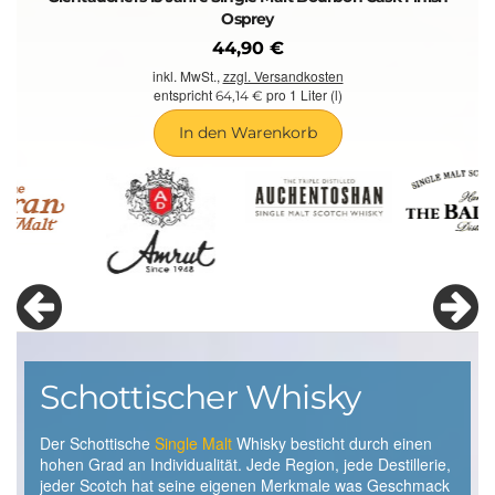
Osprey
44,90 €
inkl. MwSt.,
zzgl. Versandkosten
entspricht
pro 1 Liter (l)
64,14 €
In den Warenkorb
Schottischer Whisky
Der Schottische
Single Malt
Whisky besticht durch einen
A
hohen Grad an Individualität. Jede Region, jede Destillerie,
s
jeder Scotch hat seine eigenen Merkmale was Geschmack
E