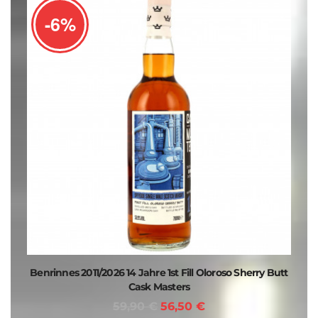
-6%
Benrinnes 2011/2026 14 Jahre 1st Fill Oloroso Sherry Butt
Cask Masters
59,90 €
56,50 €