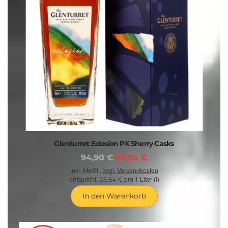
Glenturret Eclosion PX Sherry Casks
94,90 €
87,95 €
inkl. MwSt.,
zzgl. Versandkosten
entspricht
pro 1 Liter (l)
125,64 €
In den Warenkorb