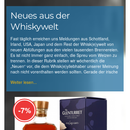
Neues aus der
Whiskywelt
Fast täglich erreichen uns Meldungen aus Schottland,
Whiskymarkt erlebt im Moment einen außerordentlichen
Whiskymarkt etablieren. Ob in Deutschland, Holland,
Irland, USA, Japan und dem Rest der Whisk(e)ywelt von
Aufschwung. Zahlreiche neue Brennereien wie z. B.
Schweiz oder Belgien – Whisky wird inzwischen in vielen
neuen Abfüllungen aus den vielen tausenden Brennereien.
Blackwater, West Cork, Dingle u.a. möchten mit Ihren
Ländern zum Kultgetränk. Eine spannende Zeit mit vielen
Es ist nicht immer ganz einfach, die Spreu vom Weizen zu
frischen Destillaten den europäischen- und den Weltmarkt
trennen. In dieser Rubrik stellen wir wöchentlich die
erobern. Auch in Schottland bewegt sich Einiges: Denken
„Neuen“ vor, die dem Whisk(e)yliebhaber unserer Meinung
wir an Wolfburn, Glen Allachie, Glasgow, Kingsbarns, Eden
nach nicht vorenthalten werden sollten. Gerade der irische
Mill u. a. die sich langsam aber sicher auf dem
-7%