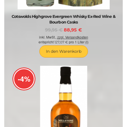
Cotswolds Highgrove Evergreen Whisky Ex-Red Wine &
Bourbon Casks
99,95 €
88,95 €
inkl. MwSt.,
zzgl. Versandkosten
entspricht
pro 1 Liter (l)
127,07 €
In den Warenkorb
-4%