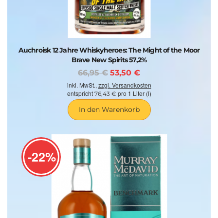
Auchroisk 12 Jahre Whiskyheroes: The Might of the Moor
Brave New Spirits 57,2%
66,95 €
53,50 €
inkl. MwSt.,
zzgl. Versandkosten
entspricht
pro 1 Liter (l)
76,43 €
In den Warenkorb
-22%