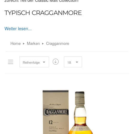
zurecht Teil der Classic Malt Collection!
TYPISCH CRAGGANMORE
1869 von John Smith gegründet. Smith war zum damaligen
Zeitpunkt kein Unbekannter, vor allen Dingen als Mitbegründer
des Hauses Glenfarclas hervorgetan. Die Cragganmore Distille
Home
Marken
Cragganmore
liegt in Craggan More Hill im Nordosten Schottlands. An der
Brennerei führt auch der Malt Whisky Trail vorbei. Ein Wanderweg
der acht Detillerien im Speyside verbindet. Das Wasser stammt
aus dem lokalen Fluss Craggan Burn. Der Malt aus Elgin hat nur
Reihenfolge
18
2ppm Phenol Gehalt. Die Spirit Still, wichtig für den zweiten
Brennvorgang. Sie fassen jeweils 6700 l und sind kurz und flach
konzentriert. Dies prägt den runden Geschmack von
Cragganmore maßgeblich.
CRAGGANMORE WHISKIES IM SHOP:
Cragganmore 12:
Der Cragganmore 12 ist das Standardprodukt
aus dem Hause. Rauchig, aromatisch, langer Nachhall und sehr
elegant. Teil der Classic Malt Collection.
Cragganmore Distillers Edition:
Die Distillers Edition ist deutlich