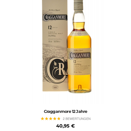
Cragganmore 12 Jahre
★
★
★
★
★
★
★
★
★
★
2 BEWERTUNGEN
40,95 €