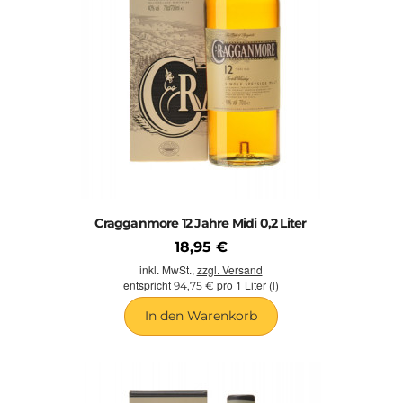
süßer als der jüngere zwölfjährige. Dies liegt an dem
Portweinfassfinish. Toll auch die Gewürznoten am Gaumen.
Cragganmore Special Edition:
Die Brennerei bringt
unregelmäßig Special Releases auf den Markt, die werden dann
auch in numerierten Flaschen verkauft. Aktuell haben wir die
grandiose Abfüllung von 2014 im Programm. Ein 25 Jahre alter
Whisky!
Cragganmore 12 Jahre Midi 0,2 Liter
18,95 €
inkl. MwSt.,
zzgl. Versand
entspricht
pro 1 Liter (l)
94,75 €
In den Warenkorb