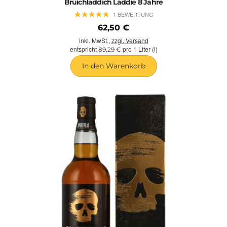
Bruichladdich Laddie 8 Jahre
★
★
★
★
★
★
★
★
★
★
1 BEWERTUNG
62,50 €
inkl. MwSt.,
zzgl. Versand
entspricht
pro 1 Liter (l)
89,29 €
In den Warenkorb