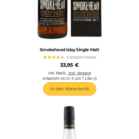
Smokehead Islay Single Malt
★
★
★
★
★
★
★
★
★
★
6 BEWERTUNGEN
33,95 €
inkl. MwSt.,
zzgl. Versand
entspricht
pro 1 Liter (l)
48,50 €
In den Warenkorb