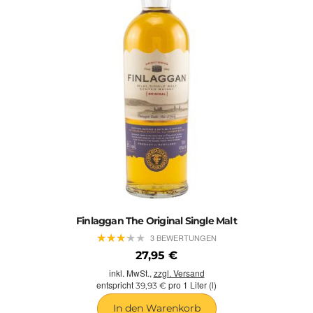
Finlaggan The Original Single Malt
★
★
★
★
★
★
★
★
★
★
3 BEWERTUNGEN
27,95 €
inkl. MwSt.,
zzgl. Versand
entspricht
pro 1 Liter (l)
39,93 €
In den Warenkorb