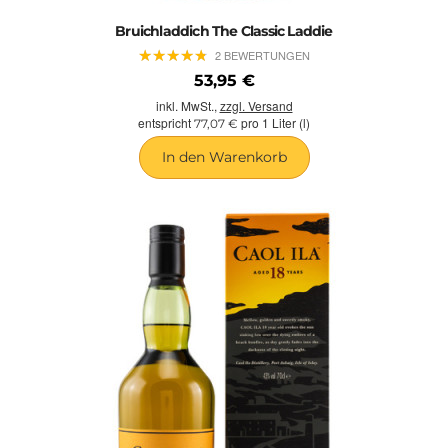
Bruichladdich The Classic Laddie
★
★
★
★
★
★
★
★
★
★
2 BEWERTUNGEN
53,95 €
inkl. MwSt.,
zzgl. Versand
entspricht
pro 1 Liter (l)
77,07 €
In den Warenkorb