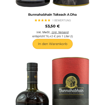
Bunnahabhain Toiteach A Dha
★
★
★
★
★
★
★
★
★
★
1 BEWERTUNG
53,50 €
inkl. MwSt.,
zzgl. Versand
entspricht
pro 1 Liter (l)
76,43 €
In den Warenkorb