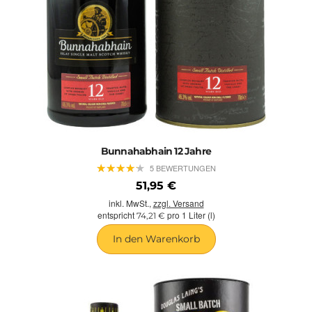
Bunnahabhain 12 Jahre
★
★
★
★
★
★
★
★
★
★
5 BEWERTUNGEN
51,95 €
inkl. MwSt.,
zzgl. Versand
entspricht
pro 1 Liter (l)
74,21 €
In den Warenkorb