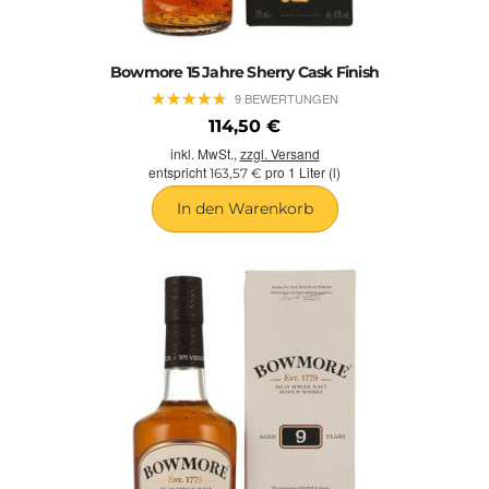
Bowmore 15 Jahre Sherry Cask Finish
★
★
★
★
★
★
★
★
★
★
9 BEWERTUNGEN
114,50 €
inkl. MwSt.,
zzgl. Versand
entspricht
pro 1 Liter (l)
163,57 €
In den Warenkorb