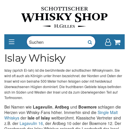
Islay Whisky
Islay (sprich Ei-lah) ist die berühmteste der schottischen Whiskyinseln. Sie
wird oft auch als Königin unter ihnen bezeichnet. der Norden und Osten der
Insel wird von beinahe 500 Meter hohen felsigen oder mit heidekraut
überwachsenen Hüglen dominiert. Die fruchtbaren Gebiete Islays befinden
sich im Süden und Westen der Insel und da zum überwiegenden Teil auf
Torfmooren.
Bei Namen wie
Lagavulin
,
Ardbeg
und
Bowmore
schlagen die
Herzen von Whisky-Fans höher. Immerhin sind die
Single Malt
Whiskys
der
Isle of Islay
weltberühmt. Klassische Vertreter sind
z.B. der
Lagavulin 16
, der Ardbeg 10 oder der Bowmore 12. Der
Geschmack der Islay Whiskys spiegelt die Landschaft der Insel,