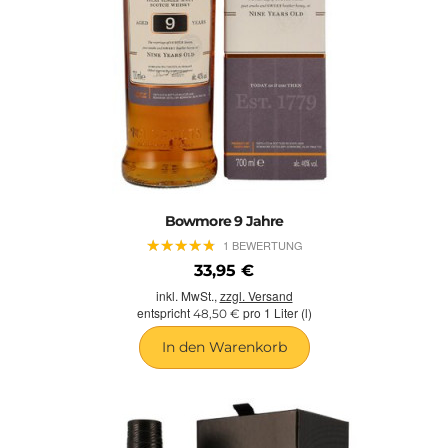
Bowmore 9 Jahre
★
★
★
★
★
★
★
★
★
★
1 BEWERTUNG
33,95 €
inkl. MwSt.,
zzgl. Versand
entspricht
pro 1 Liter (l)
48,50 €
In den Warenkorb