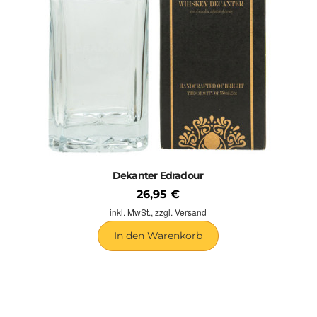
Karaffe und zwei Whiskybechern an. Es stammt von der
Firma
Nachtmann
, aus der
Serie Aspen
und wird in einer edlen
Holzschatulle verpackt, direkt zu Ihnen nach Hause gesendet.
Eine weitere Karaffe der
Firma Nachtmann
, die wir in unser
Sortiment aufgenommen haben, besitzt den Namen
Julia Paola
.
Es handelt sich dabei um eine stilvolle, rechteckige Whisky
Karaffe im schlichten Design, welches durch den wuchtigen und
dennoch formschönen Stopfen besonders unterstrichen wird. Die
Firma Nachtmann
überzeugt bei ihren Produkten mit einer
perfekten Verarbeitung und einem trendigen Design.
Dekanter Edradour
WHISKY (WHISKEY-) KARAFFEN DER
26,95 €
inkl. MwSt.,
zzgl. Versand
MARKE STÖLZLE
In den Warenkorb
Die Spirituosenkaraffe der
Firma Stölzle
, aus der
Serie Fire
,
besticht durch ihre einzigartige Formgebung. Die Silhouette, der
in unserem Sortiment enthaltenen Glaskaraffe, wurde durch