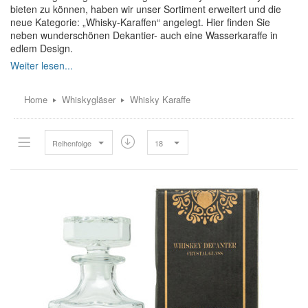
bieten zu können, haben wir unser Sortiment erweitert und die
neue Kategorie: „Whisky-Karaffen“ angelegt. Hier finden Sie
neben wunderschönen Dekantier- auch eine Wasserkaraffe in
edlem Design.
Das Wichtigste bei der Auswahl einer Glaskaraffe ist jedoch
unabhängig vom Design, der luftdichte Verschluss. Dieser
verhindert das schnelle Verfliegen der Whiskyaromen, indem er
Home
Whiskygläser
Whisky Karaffe
vor zu viel Sauerstoffzufuhr schützt. Unsere Produkte sind
besonders hochwertig gearbeitet und erfüllen alle wichtigen
Kriterien, die eine einwandfreie Qualität der Whiskykaraffen
Reihenfolge
18
gewährleisten.
Die von aus ausgewählten Produkte stammen von den
namenhaften
Firmen Nachtmann
,
Stölzle
und
Spiegelau
.
WHISKY- KARAFFEN VON NACHTMANN
Neben einzelnen Karaffen und Krügen bieten wir auch ein 3-
teiliges Whiskyset, bestehend aus einer formschönen Whisky