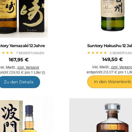
Suntory Hakushu 10 Yeras Old - leichter Charakter mit einer
n
etwas floralen Note.
Suntory Hakushu 12 Years Old - kühle Nase mit zunehmender
Minze; im Geschmack süß.
tory Yamazaki 12 Jahre
Suntory Hakushu 12 Ja
★
★
★
★
★
★
★
★
★
★
★
★
★
★
★
★
★
★
2 BEWERTUN
7 BEWERTUNGEN
149,50 €
167,95 €
inkl. MwSt.,
zzgl. Versan
inkl. MwSt.,
zzgl. Versand
entspricht
pro 1 Lite
pricht
pro 1 Liter (l)
213,57 €
239,93 €
In den Warenkorb
Zu den Details