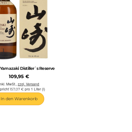
Yamazaki Distiller`s Reserve
109,95 €
inkl. MwSt.,
zzgl. Versand
pricht
pro 1 Liter (l)
157,07 €
In den Warenkorb