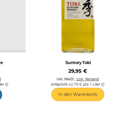
re
Suntory Toki
29,95 €
inkl. MwSt.,
zzgl. Versand
d
entspricht
pro 1 Liter (l)
er (l)
42,79 €
In den Warenkorb