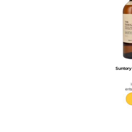
Suntory 
ents