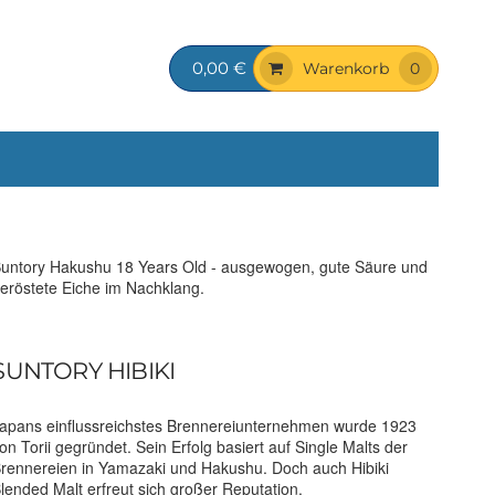
0,00 €
Warenkorb
0
untory Hakushu 18 Years Old - ausgewogen, gute Säure und
eröstete Eiche im Nachklang.
SUNTORY HIBIKI
apans einflussreichstes Brennereiunternehmen wurde 1923
on Torii gegründet. Sein Erfolg basiert auf Single Malts der
rennereien in Yamazaki und Hakushu. Doch auch Hibiki
lended Malt erfreut sich großer Reputation.