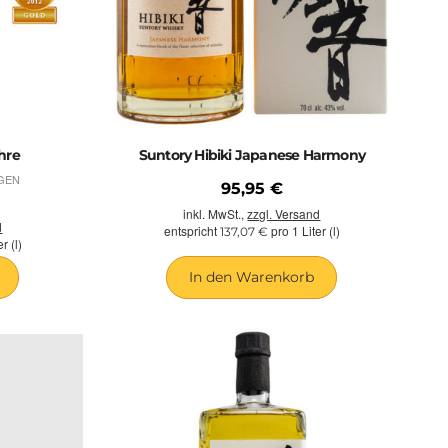
SUNTORY PRODUKTE
hre
Suntory Hibiki Japanese Harmony
GEN
95,95 €
inkl. MwSt.,
zzgl. Versand
d
entspricht
pro 1 Liter (l)
137,07 €
r (l)
In den Warenkorb