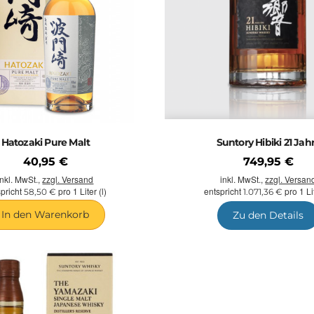
Hatozaki Pure Malt
Suntory Hibiki 21 Jah
40,95 €
749,95 €
inkl. MwSt.,
zzgl. Versand
inkl. MwSt.,
zzgl. Versan
spricht
pro 1 Liter (l)
entspricht
pro 1 Lit
58,50 €
1.071,36 €
In den Warenkorb
Zu den Details