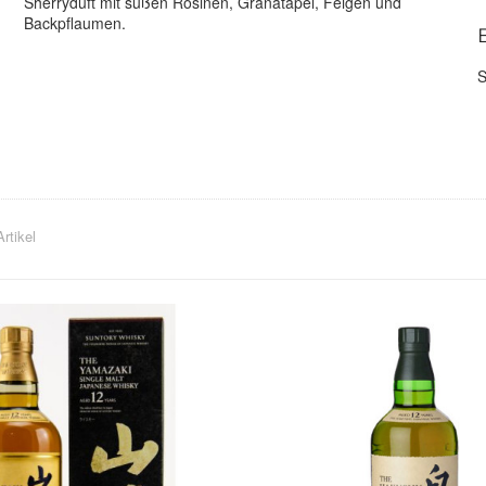
Sherryduft mit süßen Rosinen, Granatapel, Feigen und
Backpflaumen.
S
A
SUNTORY HAKUSHU
S
s
Hakushu befindet sich ca. 120 km westlich von Tokio und
B
gehört mit zu den wichtigsten Weinanbaugebieten Japans. Die
S
Destillerie war einst die größte Malt-Brennerei der Welt. Hier
u
können mit 24 Brennblasen bis zu 26 Millionen Liter jährlich
S
Artikel
produziert werden. Die Destillerie wurde 1973 gegründet und
M
1981 durch ein weiteres Produktionsgebäude mit 12 Pot Stills
erweitert. Heute arbeitet nur noch eines der Still-Häuser aber
dem Prinzip der Vielfalt blieb man treu. Nirgendwo sonst gibt es
eine vergleichbare Palette an Formen und Größen von Pot
Stills. Für die Abfüllungen von Hakushu wird importiertes Malz
aus Schottland und Irland verwendet. Die Whiskies sind leicht,
fein und frisch, obwohl es auch rauchige und schwere Varianten
F
gibt.
i
T
Beliebte Abfüllungen:
K