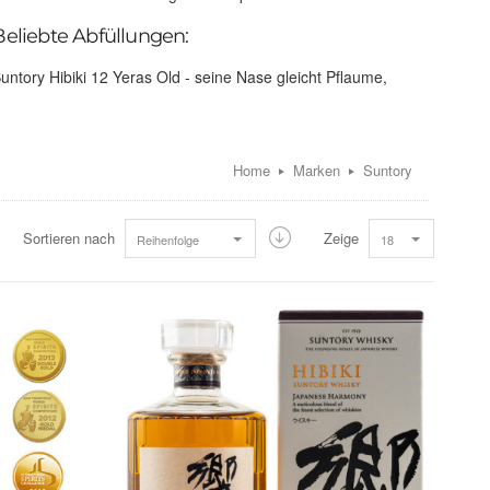
Beliebte Abfüllungen:
untory Hibiki 12 Yeras Old - seine Nase gleicht Pflaume,
nanas, Zitrone, Karamellbonbons und frischer Eiche.
untory Hibiki 17 Years Old - weiches vollmundiges Aroma mit
ehr reifen Früchten, leichter Torfigkeit. einem Hauch schwerer
lütendüfte und Zitrus.
Home
Marken
Suntory
untory Hibiki 21 Years Old - tief und sinnlich, mit der Dichte
nd dem Aroma gealterter Whiskies.
untory Hibiki 30 Years Old - gewaltig im Aroma, mit einer
Sortieren nach
Zeige
Reihenfolge
18
ischung verschiedenster Früchte.
HERSTELLERINFORMATION - SUNTORY
2-3-3 Daiba, Minato-ku
irma
Tokyo
135-8631,Japan
elefon
+81 3 5579 1000
Homepage
http://www.suntory.com/
ategorie mit Suntory
World Whisky