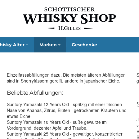
isky-Alter
Marken
Geschenke
Einzelfassabfüllungen dazu. Die meisten älteren Abfüllungen
S
sind in Sherryfässern gereift, andere in japanischer Eiche.
g
Beliebte Abfüllungen:
Suntory Yamazaki 12 Years Old - spritzig mit einer frischen
Nase von Ananas, Zitrus, Blüten , getrockneten Kräutern und
etwas Eiche.
J
Suntory Yamazaki 10 Years Old - süße gewürze im
v
Vordergrund, dezenter Apfel und Traube.
B
Suntory Yamazaki 25 Years Old - gewaltiger, konzentrierter
B