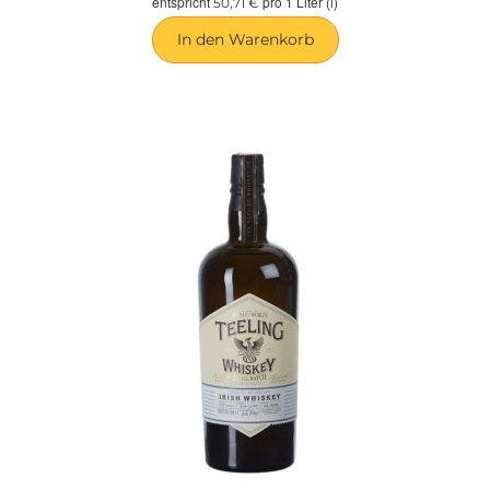
entspricht
pro 1 Liter (l)
50,71 €
In den Warenkorb