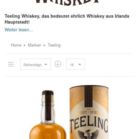
Teeling Whiskey, das bedeutet ehrlich Whiskey aus Irlands
Hauptstadt!
Irish Whiskey aus einer jungen Brennerei aus der Hauptstadt
Dublin, und dann noch 21 Jahren alten Single Malt? Das geht nur
wenn man wie die Whiskey Familie Teeling über ein riesiges
Home
Marken
Teeling
Familiendepot verfügt. Und viel Hingabe in die Produktion
verwandt wird. Zögern Sie nicht probieren Sie!
Reihenfolge
18
TYPISCH TEELING
Ist eine Rückbesinnung und Anknüpfung an alte Traditionen. John
Teeling gründete diese Destille zwar erst 2014 und damit die
erste neue seit 125 Jahren in Dublin. Doch bereits 1987 hatte er
mit Cooley schon eine Whiskeybrennerei gegründet. Auch ist der
Bezug zum Irish Whiskey familiär bedingt. Walter Teeling
gründete 1782 bereits eine Destillerie, die bis in die Zeit der
Prohibition bestand hatte. Nachdem John Teeling die Cooley
Distillerie an JimBeam/suntory verkauft hatte schien in ihm der
Wunsch nach etwas neuem wieder zu wachsen. Dann kam die
Neugründung und Alex Chasko ein Mann der etwas von