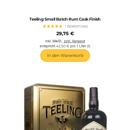
Teeling Small Batch Rum Cask Finish
★
★
★
★
★
★
★
★
★
★
1 BEWERTUNG
29,75 €
inkl. MwSt.,
zzgl. Versand
entspricht
pro 1 Liter (l)
42,50 €
In den Warenkorb