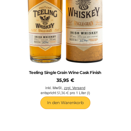
Handwerk und Genuss versteht. Im Background die Fassreserven
der Familie Teeling, daher auch jetzt schon 21. Jahre alte Brände
aus einer neuen Destillerie. Die Liebe zum Handwerk und guten
Produkten machen diesen ganz eigenen, spannenden Ton von
Teeling Whiskey aus!
TEELINGS WHISKEY IM SHOP:
Teeling Single Grain:
Ein Whiskey von ungewöhlincher Machart
aus verschiedensten Gretreidesorten, wie er so leider viel zu oft in
Blends verschwindet.
Teeling Single Malt:
Eine Rarität, ging doch die Produktion des
Teeling Single Grain Wine Cask Finish
Irish Single Malts nach dem 2. Weltkrieg enorm in den Keller.
35,95 €
Teeling Small Batch Rum Cask Finish:
Der Whiskey Blend in
Kleinserie (Small Batch ist Teeling Standard) mit besonderem
inkl. MwSt.,
zzgl. Versand
Finish!
entspricht
pro 1 Liter (l)
51,36 €
Teeling 21 Years Old Single Malt:
Dieser Single Malt reifte 20
In den Warenkorb
Jahre in Ex-Bourbon Fässern, um dann die letzten 12 Monate
noch einmal in Ex-Sauternes Fässern zu verbringen. Genau das
Richtige für einen gediegenen Abend.