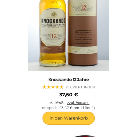
Knockando 12 Jahre
★
★
★
★
★
★
★
★
★
★
2 BEWERTUNGEN
37,50 €
inkl. MwSt.,
zzgl. Versand
entspricht
pro 1 Liter (l)
53,57 €
In den Warenkorb