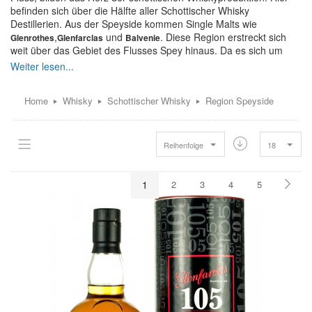
befinden sich über die Hälfte aller Schottischer Whisky
Destillerien. Aus der Speyside kommen Single Malts wie
,
und
. Diese Region erstreckt sich
Glenrothes
Glenfarclas
Balvenie
weit über das Gebiet des Flusses Spey hinaus. Da es sich um
eine geopolitische Einheit handelt, wurden die Grenzen auch nie
wirklich festgelegt. In der Speyside befinden sich, je nachdem wie
man nun die Grenzen zieht, 63 der heute noch rund 90 aktiven
Home
Whisky
Schottischer Whisky
Region Speyside
Destillerien Schottlands. Die Region erfüllt alle Voraussetzungen,
die für die Whiskyherstellung notwendig sind: Wasser, Torf und
Gerste gibt es reichlich. 1823 war es die Destillerie The Glenlivet,
die als erste überhaupt eine Lizenz erwarb.
Reihenfolge
18
1
2
3
4
5
DER GESCHMACK DER SPEYSIDE
WHISKIES
Die Single Malts aus der Speyside sind grundsätzlich eher süße
Whiskys. Sie erfreuen mit klassischen Aromen von frischen
Früchten, wie Äpfel und Birnen, sowie Vanille und Honig, die zu
komplexen, eleganten und anspruchsvollen Single Malt Whiskys
komponiert werden. Haben sie ein entsprechendes Alter erreicht,