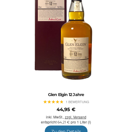
Glen Elgin 12 Jahre
★
★
★
★
★
★
★
★
★
★
1 BEWERTUNG
44,95 €
inkl. MwSt.,
zzgl. Versand
entspricht
pro 1 Liter (l)
64,21 €
Zu den Details