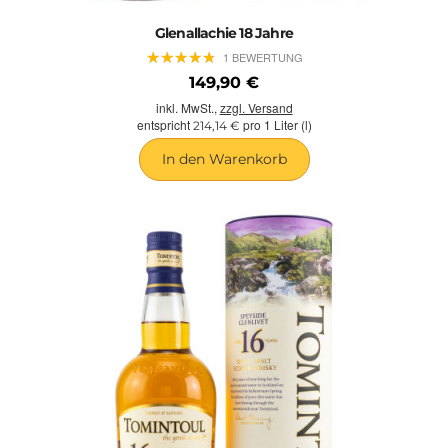
Glenallachie 18 Jahre
★
★
★
★
★
★
★
★
★
★
1 BEWERTUNG
149,90 €
inkl. MwSt.,
zzgl. Versand
entspricht
pro 1 Liter (l)
214,14 €
In den Warenkorb