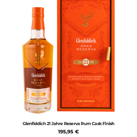
Balvenie
Glenfiddich
Glen Grant
Strathisla
Ardmore
Dufttown
Glenrothes
Glenfiddich 21 Jahre Reserva Rum Cask Finish
195,95 €