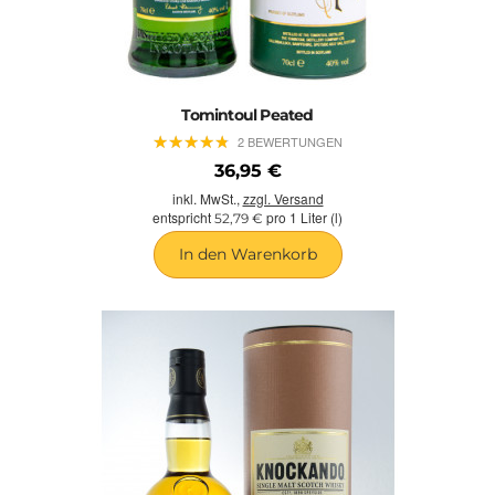
Tomintoul Peated
★
★
★
★
★
★
★
★
★
★
2 BEWERTUNGEN
36,95 €
inkl. MwSt.,
zzgl. Versand
entspricht
pro 1 Liter (l)
52,79 €
In den Warenkorb