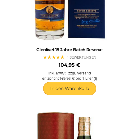
Glenlivet 18 Jahre Batch Reserve
★
★
★
★
★
★
★
★
★
★
4 BEWERTUNGEN
104,95 €
inkl. MwSt.,
zzgl. Versand
entspricht
pro 1 Liter (l)
149,93 €
In den Warenkorb