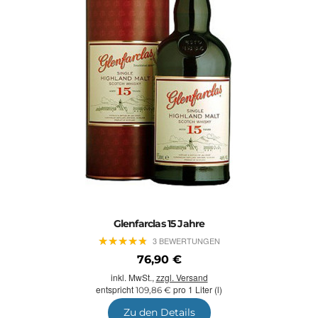
Glenfarclas 15 Jahre
★
★
★
★
★
★
★
★
★
★
3 BEWERTUNGEN
76,90 €
inkl. MwSt.,
zzgl. Versand
entspricht
pro 1 Liter (l)
109,86 €
Zu den Details