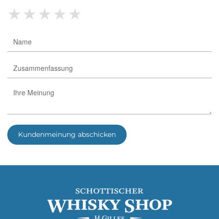
★
★
★
★
★
Kundenmeinung abschicken