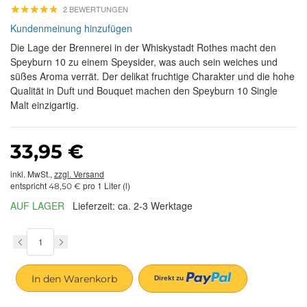
★
★
★
★
★
★
★
★
★
★
2 BEWERTUNGEN
Kundenmeinung hinzufügen
Die Lage der Brennerei in der Whiskystadt Rothes macht den
Speyburn 10 zu einem Speysider, was auch sein weiches und
süßes Aroma verrät. Der delikat fruchtige Charakter und die hohe
Qualität in Duft und Bouquet machen den Speyburn 10 Single
Malt einzigartig.
33,95 €
inkl. MwSt.,
zzgl. Versand
entspricht
pro 1 Liter (l)
48,50 €
AUF LAGER
Lieferzeit: ca. 2-3 Werktage
In den Warenkorb