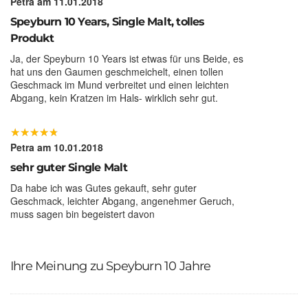
Petra
am 11.01.2018
Speyburn 10 Years, Single Malt, tolles
Produkt
Ja, der Speyburn 10 Years ist etwas für uns Beide, es
hat uns den Gaumen geschmeichelt, einen tollen
Geschmack im Mund verbreitet und einen leichten
Abgang, kein Kratzen im Hals- wirklich sehr gut.
★
★
★
★
★
★
★
★
★
★
Petra
am 10.01.2018
sehr guter Single Malt
Da habe ich was Gutes gekauft, sehr guter
Geschmack, leichter Abgang, angenehmer Geruch,
muss sagen bin begeistert davon
Ihre Meinung zu Speyburn 10 Jahre