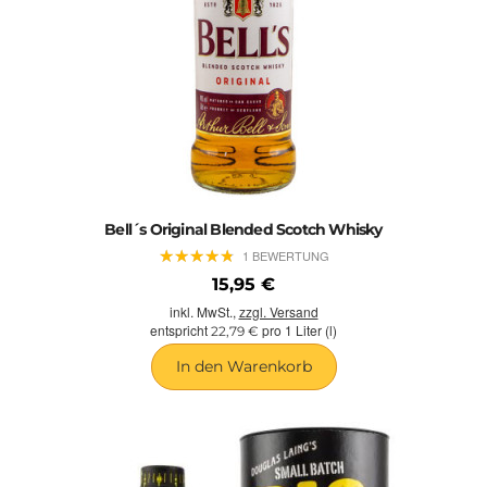
Bell´s Original Blended Scotch Whisky
★
★
★
★
★
★
★
★
★
★
1 BEWERTUNG
15,95 €
inkl. MwSt.,
zzgl. Versand
entspricht
pro 1 Liter (l)
22,79 €
In den Warenkorb