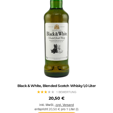
Black & White, Blended Scotch Whisky 1,0 Liter
★
★
★
★
★
★
★
★
★
★
1 BEWERTUNG
20,50 €
inkl. MwSt.,
zzgl. Versand
entspricht
pro 1 Liter (l)
20,50 €