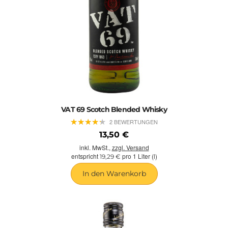
VAT 69 Scotch Blended Whisky
★
★
★
★
★
★
★
★
★
★
2 BEWERTUNGEN
13,50 €
inkl. MwSt.,
zzgl. Versand
entspricht
pro 1 Liter (l)
19,29 €
In den Warenkorb