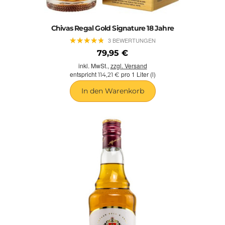
Chivas Regal Gold Signature 18 Jahre
★
★
★
★
★
★
★
★
★
★
3 BEWERTUNGEN
79,95 €
inkl. MwSt.,
zzgl. Versand
entspricht
pro 1 Liter (l)
114,21 €
In den Warenkorb