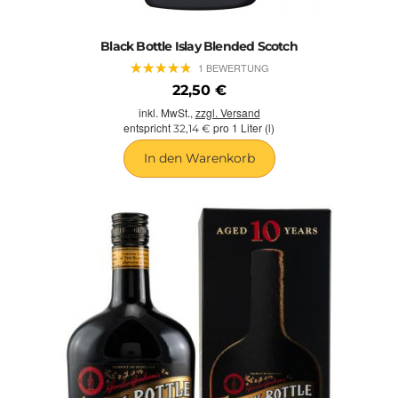
Black Bottle Islay Blended Scotch
★
★
★
★
★
★
★
★
★
★
1 BEWERTUNG
22,50 €
inkl. MwSt.,
zzgl. Versand
entspricht
pro 1 Liter (l)
32,14 €
In den Warenkorb