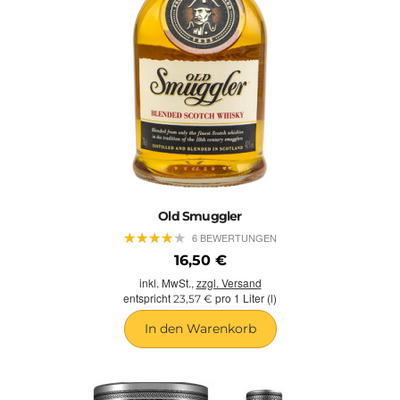
Old Smuggler
★
★
★
★
★
★
★
★
★
★
6 BEWERTUNGEN
16,50 €
inkl. MwSt.,
zzgl. Versand
entspricht
pro 1 Liter (l)
23,57 €
In den Warenkorb