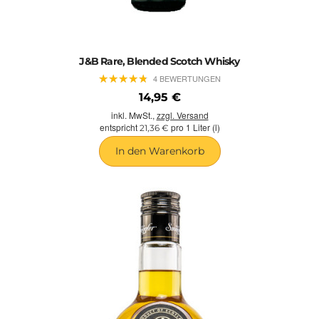
J&B Rare, Blended Scotch Whisky
★
★
★
★
★
★
★
★
★
★
4 BEWERTUNGEN
14,95 €
inkl. MwSt.,
zzgl. Versand
entspricht
pro 1 Liter (l)
21,36 €
In den Warenkorb