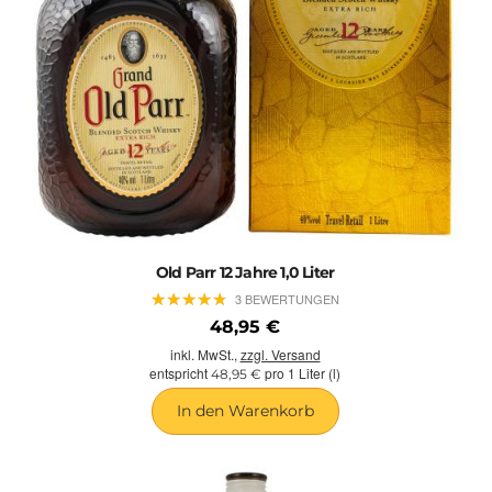
Old Parr 12 Jahre 1,0 Liter
★
★
★
★
★
★
★
★
★
★
3 BEWERTUNGEN
48,95 €
inkl. MwSt.,
zzgl. Versand
entspricht
pro 1 Liter (l)
48,95 €
In den Warenkorb