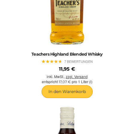
Teachers Highland Blended Whisky
★
★
★
★
★
★
★
★
★
★
7 BEWERTUNGEN
11,95 €
inkl. MwSt.,
zzgl. Versand
entspricht
pro 1 Liter (l)
17,07 €
In den Warenkorb