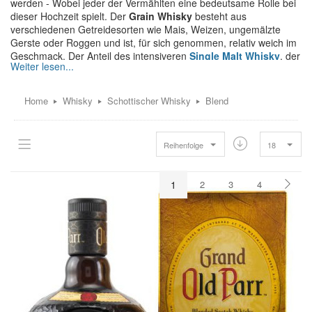
werden - Wobei jeder der Vermählten eine bedeutsame Rolle bei
dieser Hochzeit spielt. Der
Grain Whisky
besteht aus
verschiedenen Getreidesorten wie Mais, Weizen, ungemälzte
Gerste oder Roggen und ist, für sich genommen, relativ weich im
Geschmack. Der Anteil des intensiveren
Single Malt Whisky
, der
ausschließlich aus gemälzter Gerste besteht, hat jedoch den
entscheidenden Einfluss auf die Qualität und den Geschmack
eines Blend Whiskys. Vor allem durch die geschickte Auswahl und
Home
Whisky
Schottischer Whisky
Blend
individuelle Zusammenstellung der einzelnen Malt Whiskys
entsteht der wunderbare und einzigartige Charakter, der jeden
einzelnen Blend Whisky auszeichnet.
Reihenfolge
18
1
2
3
4