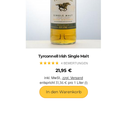
Tyrconnell Irish Single Malt
★
★
★
★
★
★
★
★
★
★
4 BEWERTUNGEN
21,95 €
inkl. MwSt.,
zzgl. Versand
entspricht
pro 1 Liter (l)
31,36 €
In den Warenkorb