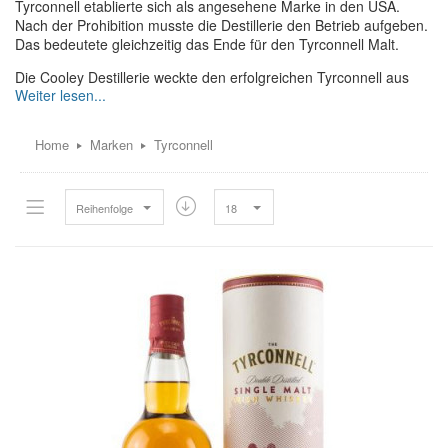
Tyrconnell etablierte sich als angesehene Marke in den USA.
Nach der Prohibition musste die Destillerie den Betrieb aufgeben.
Das bedeutete gleichzeitig das Ende für den Tyrconnell Malt.
Die Cooley Destillerie weckte den erfolgreichen Tyrconnell aus
dem Dornröschenschlaf, als sie 1922 ihr Debüt in der Single Malt
Produktion gaben. Die Rückführung des Tyrconnell Whiskeys auf
den Markt erwies sich als clevere Marketingkampagne und
Home
Marken
Tyrconnell
verhalf der damals noch jungen Cooley Destillerie zu großem
Erfolg.
Den Tyrconnell Malt zeichnet eine perfekte Verschmelzung von
Reihenfolge
18
Malz und fruchtigem Sherry aus. Nach irischer Tradition werden
für diesen Pure Pot Still Single Malt Whiskey nur die natürlichsten
Zutaten wie Gerste und frisches Quellwasser verwendet. Der
daraus resultierende Whiskey lagert dann zur Vollendung in
Eichenfässern, im 200 Jahre alten Lagerhaus. Dort entwickelt der
Tyrconnell seinen vollendeten Geschmack und die
charakteristischen Aromen wie Honig, Orangen, Malz und die
harmonische süße Note können sich frei entfalten.