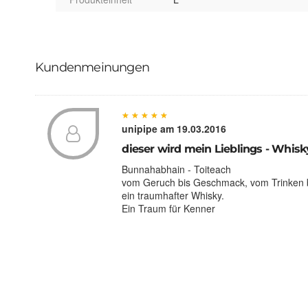
Kundenmeinungen
★
★
★
★
★
★
★
★
★
★
unipipe
am 19.03.2016
dieser wird mein Lieblings - Whisk
Bunnahabhain - Toiteach
vom Geruch bis Geschmack, vom Trinken 
ein traumhafter Whisky.
Ein Traum für Kenner