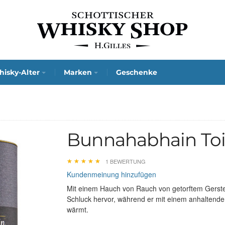
isky-Alter
Marken
Geschenke
Bunnahabhain Toi
★
★
★
★
★
★
★
★
★
★
1 BEWERTUNG
Kundenmeinung hinzufügen
Mit einem Hauch von Rauch von getorftem Gerste
Schluck hervor, während er mit einem anhaltende
wärmt.