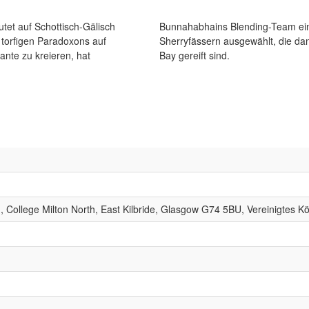
et auf Schottisch-Gälisch
ehemaligen Bourbon- und
 torfigen Paradoxons auf
lagern an der Bunnahabhain
nte zu kreieren, hat
Bay gereift sind.
Rd, College Milton North, East Kilbride, Glasgow G74 5BU, Vereinigtes K