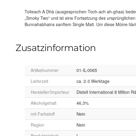
Toiteach A Dhà (ausgesprochen Toch-ach ah-ghaa) bedeut
Bunnahabhains Blending-Team eine Kombination aus 
„Smoky Two“ und ist eine Fortsetzung des ursprünglichen
Sherryfässern ausgewählt, die dann vollständig in den Küsten
Bunnahabhains sanftem Single Malt. Um diese Mòine-Varia
Zusatzinformation
Artikelnummer
01-IL-0065
Lieferzeit
ca. 2-3 Werktage
Hersteller/Importeur
Distell International 8 Milton 
Alkoholgehalt
46,3%
mit Farbstoff
Nein
Region
Nein
Produkteinheit
L