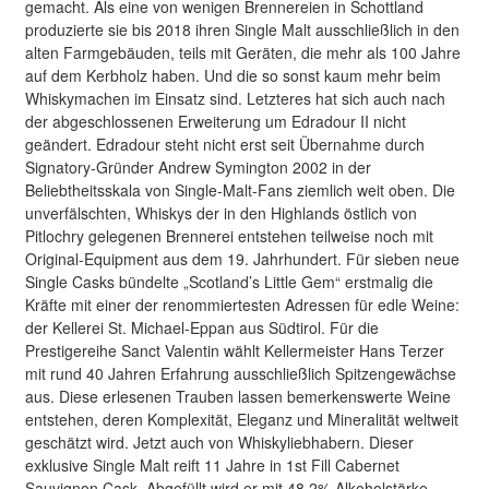
gemacht. Als eine von wenigen Brennereien in Schottland
produzierte sie bis 2018 ihren Single Malt ausschließlich in den
alten Farmgebäuden, teils mit Geräten, die mehr als 100 Jahre
auf dem Kerbholz haben. Und die so sonst kaum mehr beim
Whiskymachen im Einsatz sind. Letzteres hat sich auch nach
der abgeschlossenen Erweiterung um Edradour II nicht
geändert. Edradour steht nicht erst seit Übernahme durch
Signatory-Gründer Andrew Symington 2002 in der
Beliebtheitsskala von Single-Malt-Fans ziemlich weit oben. Die
unverfälschten, Whiskys der in den Highlands östlich von
Pitlochry gelegenen Brennerei entstehen teilweise noch mit
Original-Equipment aus dem 19. Jahrhundert. Für sieben neue
Single Casks bündelte „Scotland’s Little Gem“ erstmalig die
Kräfte mit einer der renommiertesten Adressen für edle Weine:
der Kellerei St. Michael-Eppan aus Südtirol. Für die
Prestigereihe Sanct Valentin wählt Kellermeister Hans Terzer
mit rund 40 Jahren Erfahrung ausschließlich Spitzengewächse
aus. Diese erlesenen Trauben lassen bemerkenswerte Weine
entstehen, deren Komplexität, Eleganz und Mineralität weltweit
geschätzt wird. Jetzt auch von Whiskyliebhabern. Dieser
exklusive Single Malt reift 11 Jahre in 1st Fill Cabernet
Sauvignon Cask. Abgefüllt wird er mit 48,2% Alkoholstärke.