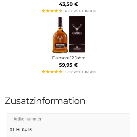
43,50 €
★
★
★
★
★
★
★
★
★
★
43 BEWERTUNGEN
Dalmore 12 Jahre
59,95 €
★
★
★
★
★
★
★
★
★
★
12 BEWERTUNGEN
Zusatzinformation
Artikelnummer
01-HI-0416