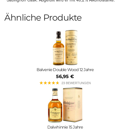
Ähnliche Produkte
Balvenie Double Wood 12 Jahre
56,95 €
★
★
★
★
★
★
★
★
★
★
23 BEWERTUNGEN
Dalwhinnie 15 Jahre