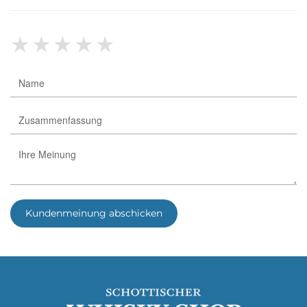
★
★
★
★
★
Kundenmeinung abschicken