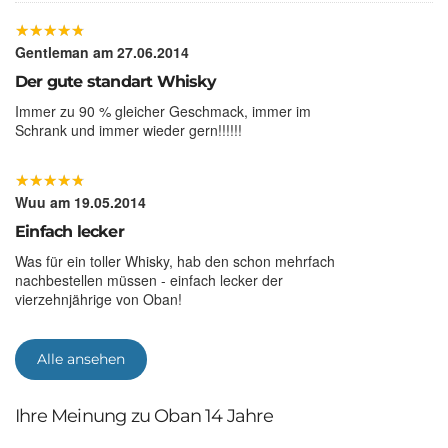
★
★
★
★
★
★
★
★
★
★
Gentleman
am 27.06.2014
Der gute standart Whisky
Immer zu 90 % gleicher Geschmack, immer im
Schrank und immer wieder gern!!!!!!
★
★
★
★
★
★
★
★
★
★
Wuu
am 19.05.2014
Einfach lecker
Was für ein toller Whisky, hab den schon mehrfach
nachbestellen müssen - einfach lecker der
vierzehnjährige von Oban!
★
★
★
★
★
★
★
★
★
★
Alle ansehen
eifelhexe
am 20.12.2013
Einfach alles spitze!
Ihre Meinung zu Oban 14 Jahre
Schnelle Lieferung,super leichte Abwicklung und