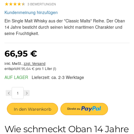
★
★
★
★
★
★
★
★
★
★
3 BEWERTUNGEN
Kundenmeinung hinzufügen
Ein Single Malt Whisky aus der "Classic Malts" Reihe. Der Oban
14 Jahre besticht durch seinen leicht maritimen Charakter und
seine Fruchtigkeit.
66,95 €
inkl. MwSt.,
zzgl. Versand
entspricht
pro 1 Liter (l)
95,64 €
AUF LAGER
Lieferzeit: ca. 2-3 Werktage
In den Warenkorb
Wie schmeckt Oban 14 Jahre