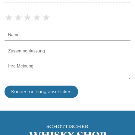
klasse Service...ich bestelle wieder und empfehle
auch sehr gerne weiter
★
★
★
★
★
Kundenmeinung abschicken