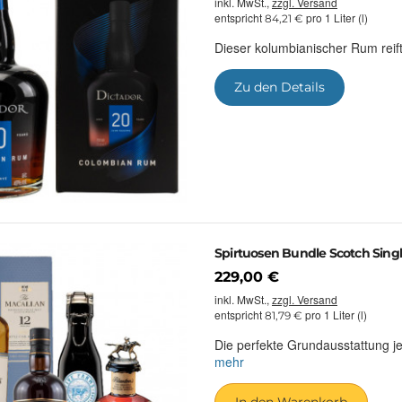
inkl. MwSt.,
zzgl. Versand
entspricht
pro 1 Liter (l)
84,21 €
Dieser kolumbianischer Rum reift
Zu den Details
Spirtuosen Bundle Scotch Singl
229,00 €
inkl. MwSt.,
zzgl. Versand
entspricht
pro 1 Liter (l)
81,79 €
Die perfekte Grundausstattung j
mehr