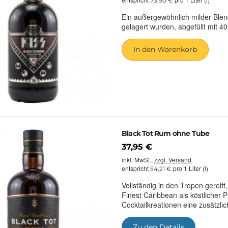
73,90 €
Ein außergewöhnlich milder Blend
gelagert wurden, abgefüllt mit 4
In den Warenkorb
Black Tot Rum ohne Tube
37,95 €
inkl. MwSt.,
zzgl. Versand
entspricht
pro 1 Liter (l)
54,21 €
Vollständig in den Tropen gereift
Finest Caribbean als köstlicher 
Cocktailkreationen eine zusätzlic
Zu den Details