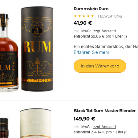
Rammstein Rum
★
★
★
★
★
★
★
★
★
★
1 BEWERTUNG
41,90 €
inkl. MwSt.,
zzgl. Versand
entspricht
pro 1 Liter (l)
59,86 €
Ein echtes Sammlerstück, der R
Erfahren Sie mehr
In den Warenkorb
Black Tot Rum Master Blender´
149,90 €
inkl. MwSt.,
zzgl. Versand
entspricht
pro 1 Liter (l)
214,14 €