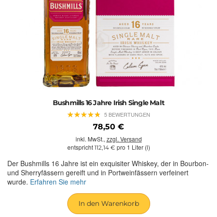
Bushmills 16 Jahre Irish Single Malt
★
★
★
★
★
★
★
★
★
★
5 BEWERTUNGEN
78,50 €
inkl. MwSt.,
zzgl. Versand
entspricht
pro 1 Liter (l)
112,14 €
Der Bushmills 16 Jahre ist ein exquisiter Whiskey, der in Bourbon-
und Sherryfässern gereift und in Portweinfässern verfeinert
wurde.
Erfahren Sie mehr
In den Warenkorb