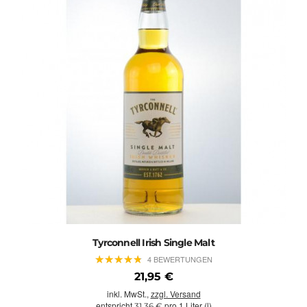
Tyrconnell Irish Single Malt
★
★
★
★
★
★
★
★
★
★
4 BEWERTUNGEN
21,95 €
inkl. MwSt.,
zzgl. Versand
entspricht
pro 1 Liter (l)
31,36 €