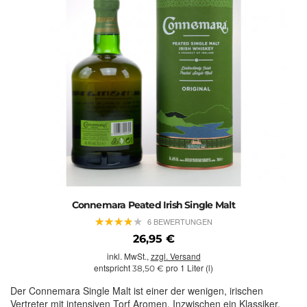
Connemara Peated Irish Single Malt
★
★
★
★
★
★
★
★
★
★
6 BEWERTUNGEN
26,95 €
inkl. MwSt.,
zzgl. Versand
entspricht
pro 1 Liter (l)
38,50 €
Der Connemara Single Malt ist einer der wenigen, irischen
Vertreter mit intensiven Torf Aromen. Inzwischen ein Klassiker.