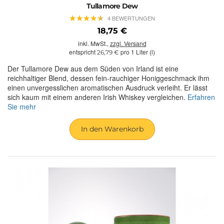
Tullamore Dew
★
★
★
★
★
★
★
★
★
★
4 BEWERTUNGEN
18,75 €
inkl. MwSt.,
zzgl. Versand
entspricht
pro 1 Liter (l)
26,79 €
Der Tullamore Dew aus dem Süden von Irland ist eine
reichhaltiger Blend, dessen fein-rauchiger Honiggeschmack ihm
einen unvergesslichen aromatischen Ausdruck verleiht. Er lässt
sich kaum mit einem anderen Irish Whiskey vergleichen.
Erfahren
Sie mehr
In den Warenkorb