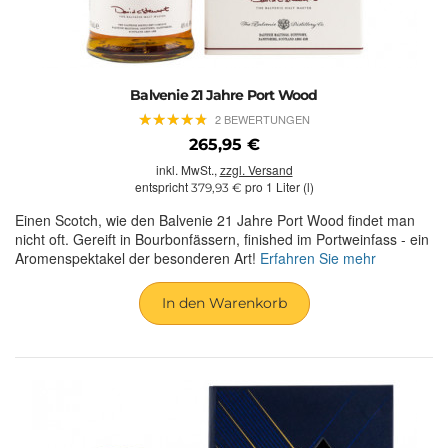
Balvenie 21 Jahre Port Wood
★
★
★
★
★
★
★
★
★
★
2 BEWERTUNGEN
265,95 €
inkl. MwSt.,
zzgl. Versand
entspricht
pro 1 Liter (l)
379,93 €
Einen Scotch, wie den Balvenie 21 Jahre Port Wood findet man
nicht oft. Gereift in Bourbonfässern, finished im Portweinfass - ein
Aromenspektakel der besonderen Art!
Erfahren Sie mehr
In den Warenkorb