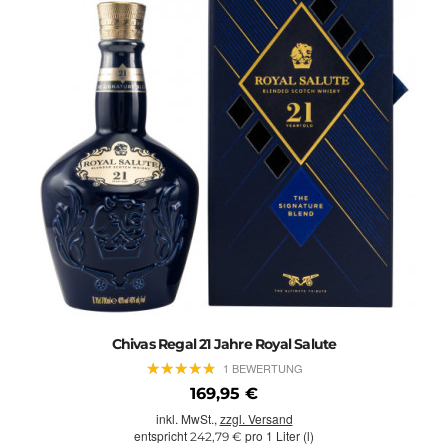
Chivas Regal 21 Jahre Royal Salute
★
★
★
★
★
★
★
★
★
★
1 BEWERTUNG
169,95 €
inkl. MwSt.,
zzgl. Versand
entspricht
pro 1 Liter (l)
242,79 €