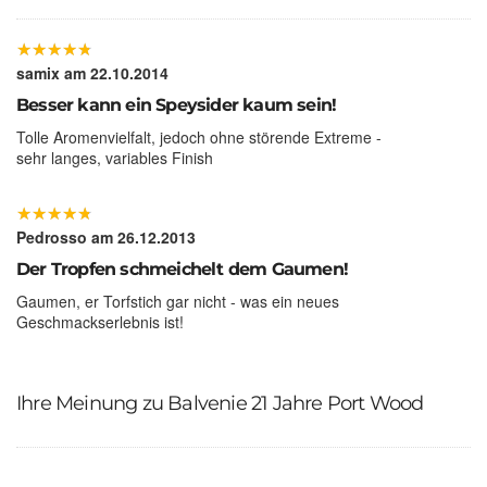
★
★
★
★
★
★
★
★
★
★
samix
am 22.10.2014
Besser kann ein Speysider kaum sein!
Tolle Aromenvielfalt, jedoch ohne störende Extreme -
sehr langes, variables Finish
★
★
★
★
★
★
★
★
★
★
Pedrosso
am 26.12.2013
Der Tropfen schmeichelt dem Gaumen!
Gaumen, er Torfstich gar nicht - was ein neues
Geschmackserlebnis ist!
Ihre Meinung zu Balvenie 21 Jahre Port Wood