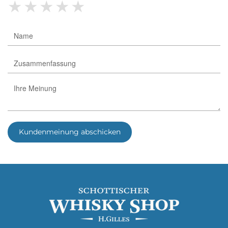
★
★
★
★
★
Kundenmeinung abschicken