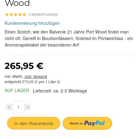
Wood
★
★
★
★
★
★
★
★
★
★
2 BEWERTUNGEN
Kundenmeinung hinzufügen
Einen Scotch, wie den Balvenie 21 Jahre Port Wood findet man
nicht oft. Gereift in Bourbonfässern, finished im Portweinfass - ein
Aromenspektakel der besonderen Art!
265,95 €
inkl. MwSt.,
zzgl. Versand
entspricht
pro 1 Liter (l)
379,93 €
AUF LAGER
Lieferzeit: ca. 2-3 Werktage
In den Warenkorb