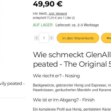
49,90 €
inkl. MwSt.,
zzgl. Versand
entspricht
pro 1 Liter (l)
71,29 €
AUF LAGER
Lieferzeit: ca. 2-3 Werktage
In den Warenkorb
Wie schmeckt GlenAlla
peated - The Original 
Wie riecht er? - Nosing
ily peated -
Backgewürze, gebrannter Honig und Espresso, m
Haselnüssen, geräucherten Mandeln und Karamel
Wie ist er im Abgang? - Finish
Ein komplexes Profil aus Honig, geröstetem Kara