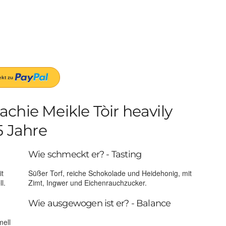
chie Meikle Tòir heavily
5 Jahre
Wie schmeckt er? - Tasting
it
Süßer Torf, reiche Schokolade und Heidehonig, mit
l.
Zimt, Ingwer und Eichenrauchzucker.
Wie ausgewogen ist er? - Balance
mell