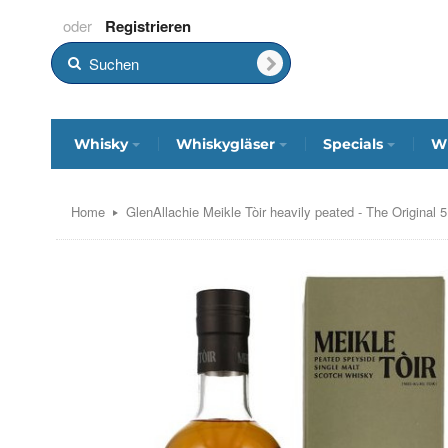
Registrieren
Whisky
Whiskygläser
Specials
Wh
Home
GlenAllachie Meikle Tòir heavily peated - The Original 