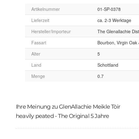
Artikelnummer
01-SP-0378
Lieferzeit
ca. 2-3 Werktage
Hersteller/Importeur
The Glenallachie Dist
Fassart
Bourbon, Virgin Oak
Alter
5
Land
Schottland
Menge
0.7
Ihre Meinung zu GlenAllachie Meikle Tòir
heavily peated - The Original 5 Jahre