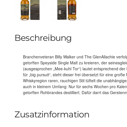
Beschreibung
Branchenveteran Billy Walker und The GlenAllachie verfolg
Fergus, der im Vergleich zu Insel-Torf für süßeren Rauch mit 
getorften Speyside Single Malt zu kreieren, der seinesglei
feuchtem Zustand verwendet – für maximale Aromen und einen To
(ausgesprochen „Mee-kuhl Tor“) lautet entsprechend der
aktuell bis zu 71 ppm (im Gerstenmalz bis zu 95 ppm)
für „big pursuit“, steht dieser frei übersetzt für eine große Mission. An 
nun die ersten Ergebnisse auf den Markt. Meikle Tòir – The Original ist das Fla
Whiskyregion raren, rauchigen Stil tüftelt die unabhängi
Range. In Bourbon und Rye Barrels sowie American Virg
auch in kleinem Umfang: Nur für sechs Wochen pro Kalen
getorften Rohbrandes destilliert. Dafür darrt das Gersten
Zusatzinformation