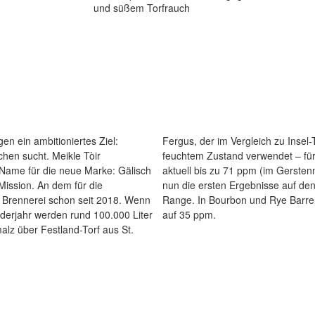
und süßem Torfrauch
en ein ambitioniertes Ziel:
Eichentönen sorgt. Er wird in
chen sucht. Meikle Tòir
rfgehalt des Whiskys von
 Name für die neue Marke: Gälisch
. Nach 5 Jahren Reifezeit kommen
dem für die
ggschiff der
ge Brennerei schon seit 2018. Wenn
in Oak gereift, kommt der Scotch
derjahr werden rund 100.000 Liter
auf 35 ppm.
malz über Festland-Torf aus St.