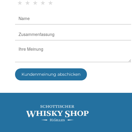
★
★
★
★
★
Kundenmeinung abschicken