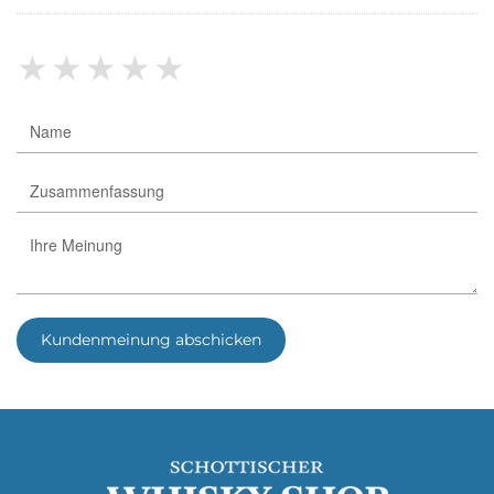
★
★
★
★
★
Kundenmeinung abschicken