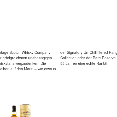
intage Scotch Whisky Company
lection Range, Cask Strength
er erfolgreichsten unabhängigen
t stammt aus der letzteren. Mit
Whiskyfans wegzudenken. Die
55 Jahren eine echte Rarität.
eihen auf den Markt – wie etwa in