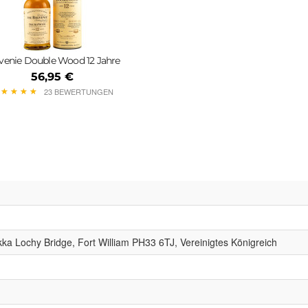
venie Double Wood 12 Jahre
56,95 €
★
★
★
★
★
★
★
★
23 BEWERTUNGEN
Nikka Lochy Bridge, Fort William PH33 6TJ, Vereinigtes Königreich