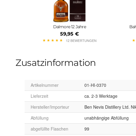
Dalmore 12 Jahre
Bal
59,95 €
★
★
★
★
★
★
★
★
★
★
★
★
12 BEWERTUNGEN
Zusatzinformation
Artikelnummer
01-HI-0370
Lieferzeit
ca. 2-3 Werktage
Hersteller/Importeur
Ben Nevis Distillery Ltd. 
Abfüllung
unabhängige Abfüllung
abgefüllte Flaschen
99