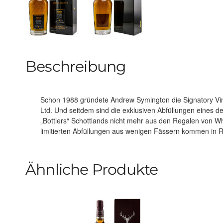
Beschreibung
Schon 1988 gründete Andrew Symington die Signatory V
der Signatory Un-Chillfiltered Range, der Vintage-Col
Ltd. Und seitdem sind die exklusiven Abfüllungen eines d
Collection oder der Rare Reserve Reihe. Dieser Single Mal
„Bottlers“ Schottlands nicht mehr aus den Regalen von 
limitierten Abfüllungen aus wenigen Fässern kommen in R
Ähnliche Produkte