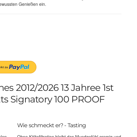
ewussten Genießen ein.
s 2012/2026 13 Jahree 1st
utts Signatory 100 PROOF
Wie schmeckt er? - Tasting
klen
Ohne Kältefiltration bleibt das Mundgefühl cremig und