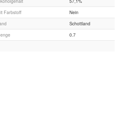
lkoholgehalt
57,1%
it Farbstoff
Nein
and
Schottland
enge
0.7