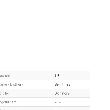
ewicht
1.6
arke / Distillery
Benrinnes
bfüller
Signatory
bgefüllt am
2026