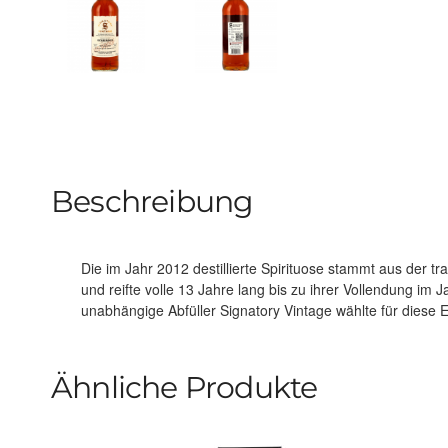
Beschreibung
Die im Jahr 2012 destillierte Spirituose stammt aus der tra
Sherry Butts aus, die dem Single Malt eine außergewöhnli
und reifte volle 13 Jahre lang bis zu ihrer Vollendung im
Mit einer kraftvollen Abfüllstärke von 57,1 % Vol. – dem Herz
unabhängige Abfüller Signatory Vintage wählte für diese Edi
Ähnliche Produkte