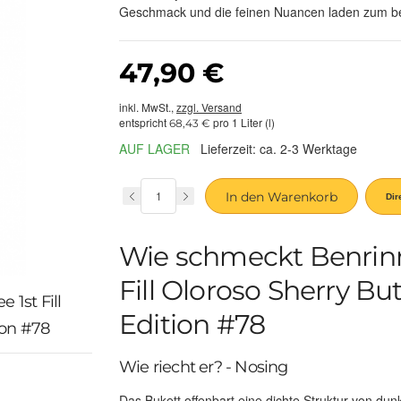
Geschmack und die feinen Nuancen laden zum b
47,90 €
inkl. MwSt.,
zzgl. Versand
entspricht
pro 1 Liter (l)
68,43 €
AUF LAGER
Lieferzeit: ca. 2-3 Werktage
In den Warenkorb
Wie schmeckt Benrinne
Fill Oloroso Sherry B
 1st Fill
Edition #78
ion #78
Wie riecht er? - Nosing
Das Bukett offenbart eine dichte Struktur von dun