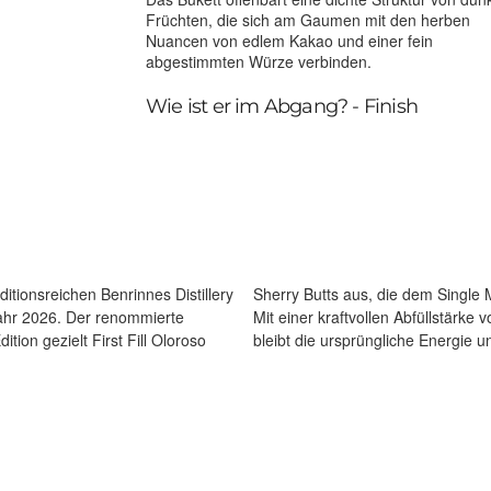
Früchten, die sich am Gaumen mit den herben
Nuancen von edlem Kakao und einer fein
abgestimmten Würze verbinden.
Wie ist er im Abgang? - Finish
ditionsreichen Benrinnes Distillery
che aromatische Dichte verleihen.
 Jahr 2026. Der renommierte
stück der 100 Proof Edition –
tion gezielt First Fill Oloroso
bleibt die ursprüngliche Energie u