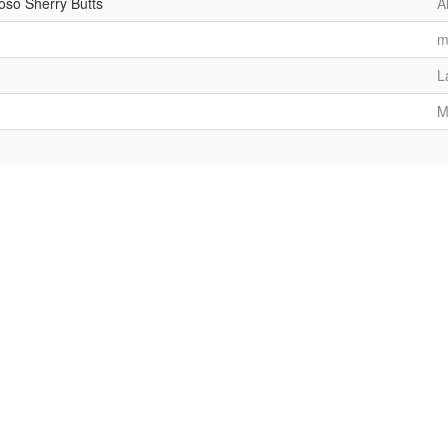
roso Sherry Butts
A
m
L
M