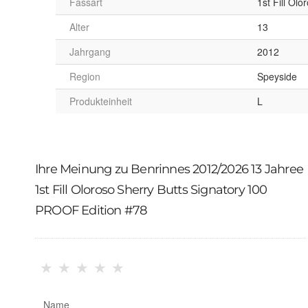
Fassart
1st Fill Olo
Alter
13
Jahrgang
2012
Region
Speyside
Produkteinheit
L
Ihre Meinung zu Benrinnes 2012/2026 13 Jahree
1st Fill Oloroso Sherry Butts Signatory 100
PROOF Edition #78
★
★
★
★
★