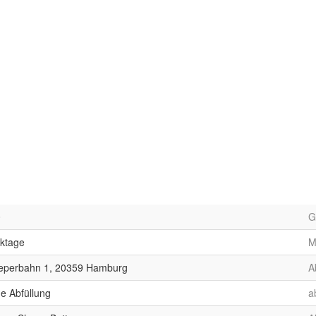
0
G
rktage
M
eperbahn 1, 20359 Hamburg
A
e Abfüllung
a