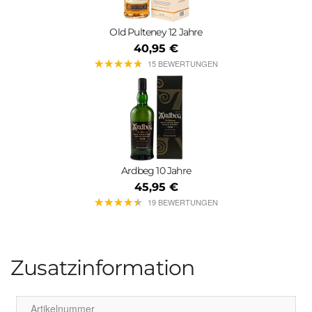
Old Pulteney 12 Jahre
40,95 €
★
★
★
★
★
★
★
★
★
★
15 BEWERTUNGEN
Ardbeg 10 Jahre
45,95 €
★
★
★
★
★
★
★
★
★
★
19 BEWERTUNGEN
Zusatzinformation
Artikelnummer