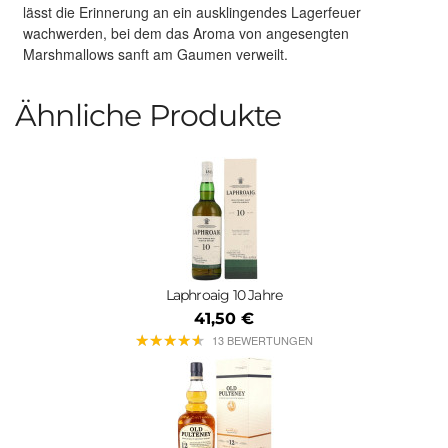
lässt die Erinnerung an ein ausklingendes Lagerfeuer
wachwerden, bei dem das Aroma von angesengten
Marshmallows sanft am Gaumen verweilt.
Ähnliche Produkte
Laphroaig 10 Jahre
41,50 €
★
★
★
★
★
★
★
★
★
★
13 BEWERTUNGEN