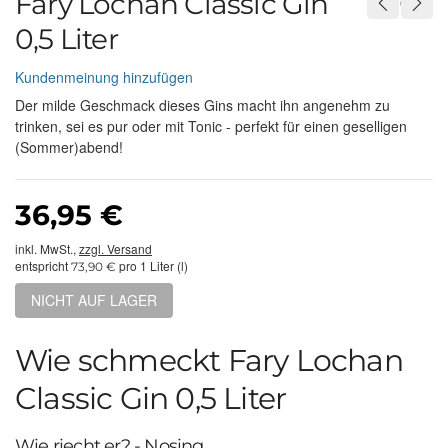
Fary Lochan Classic Gin
0,5 Liter
Kundenmeinung hinzufügen
Der milde Geschmack dieses Gins macht ihn angenehm zu
trinken, sei es pur oder mit Tonic - perfekt für einen geselligen
(Sommer)abend!
36,95 €
inkl. MwSt.,
zzgl. Versand
entspricht
pro 1 Liter (l)
73,90 €
NICHT AUF LAGER
Wie schmeckt Fary Lochan
Classic Gin 0,5 Liter
Wie riecht er? - Nosing