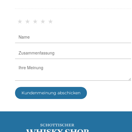
★
★
★
★
★
Kundenmeinung abschicken