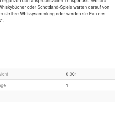
".
icht
0.001
nge
1