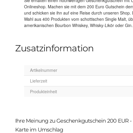
Sie erhalten einen hochwertigen Geschenkgutschein mit
Marken Spiegelau und Nachtmann ergänzen den anspruchsvoll
Onlineshop. Machen sie mit dem 200 Euro Gutschein dem
Produkte wie Marmeladen, Senf, Whiskybücher oder Schott
und schicken sie ihn auf eine Reise durch unseren Shop.
ihnen probiert zu werden. Ergänzen sie ihre Whiskysa
Wahl aus 400 Produkten vom schottischen Single Malt, üb
amerikanischen Bourbon Whiskey, Whisky-Likör oder Gin.
Zusatzinformation
Artikelnummer
Lieferzeit
Produkteinheit
Ihre Meinung zu Geschenkgutschein 200 EUR -
Karte im Umschlag