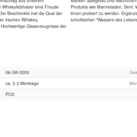
 Umschlag aus unserem
en Trinkgenuss. Weitere
 Whiskyliebhaber eine Freude
land-Spiele warten darauf von
 Der Beschenkte hat die Qual der
mmlung oder werden sie Fan des
er irischen Whiskey,
schottischen "Wassers des Lebens
 Hochwertige Glaserzeugnisse der
06-GK-0200
Gew
ca. 2-3 Werktage
Me
PCS