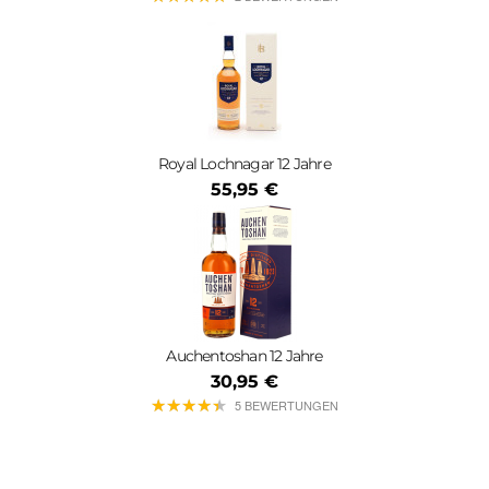
Royal Lochnagar 12 Jahre
55,95 €
Auchentoshan 12 Jahre
30,95 €
★
★
★
★
★
★
★
★
★
★
5 BEWERTUNGEN