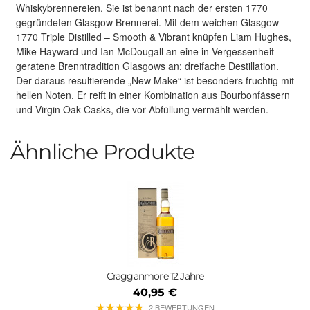
Whiskybrennereien. Sie ist benannt nach der ersten 1770
gegründeten Glasgow Brennerei. Mit dem weichen Glasgow
1770 Triple Distilled – Smooth & Vibrant knüpfen Liam Hughes,
Mike Hayward und Ian McDougall an eine in Vergessenheit
geratene Brenntradition Glasgows an: dreifache Destillation.
Der daraus resultierende „New Make“ ist besonders fruchtig mit
hellen Noten. Er reift in einer Kombination aus Bourbonfässern
und Virgin Oak Casks, die vor Abfüllung vermählt werden.
Ähnliche Produkte
Cragganmore 12 Jahre
40,95 €
★
★
★
★
★
★
★
★
★
★
2 BEWERTUNGEN