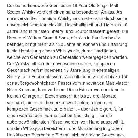
Der bemerkenswerte Glenfiddich 18 Year Old Single Malt
Scotch Whisky verdient einen ganz besonderen Anlass. Als
meistverkaufter Premium-Whisky zeichnet er sich durch seine
unvergleichliche Komplexität, Reichhaltigkeit und Tiefe aus.18
Jahre lang in feinsten Sherry- und Bourbonfässern gereift. Die
Brennerei William Grant & Sons, die sich in Familienbesitz
befindet, bringt mehr als 130 Jahre an Können und Erfahrung
in die Herstellung dieses Whiskys ein, durch Traditionen,
welche von Generation zu Generation weitergegeben werden.
Der Whisky mit seinem unverwechselbaren, komplexen
Geschmack reift mindestens 18 Jahre lang in ehemaligen
Sherry- und Bourbonfässern. Anschließend werden bis zu 150
der außergewöhnlichsten Fässer vom innovativen Malt Master,
Brian Kinsman, handverlesen. Diese Fässer werden dann in
kleinen Chargen in Eichenfässern für bis zu drei Monate
vermählt, um einen bemerkenswert tiefen, reichen und
komplexen Geschmack zu erhalten. - über Jahre gereift, für
einen wärmenden, harmonischen Nachklang - nur die
außergewöhnlichsten Fässer werden von Hand ausgewählt,
um den Whisky zu bereichern - drei Monate lang in großen
Holzfässern ""verheiratet"" damit sich der reiche Geschmack