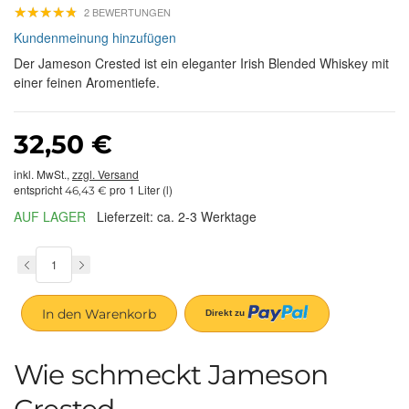
★
★
★
★
★
★
★
★
★
★
2 BEWERTUNGEN
Kundenmeinung hinzufügen
Der Jameson Crested ist ein eleganter Irish Blended Whiskey mit
einer feinen Aromentiefe.
32,50 €
inkl. MwSt.,
zzgl. Versand
entspricht
pro 1 Liter (l)
46,43 €
AUF LAGER
Lieferzeit: ca. 2-3 Werktage
In den Warenkorb
Wie schmeckt Jameson