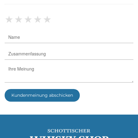
★
★
★
★
★
Kundenmeinung abschicken