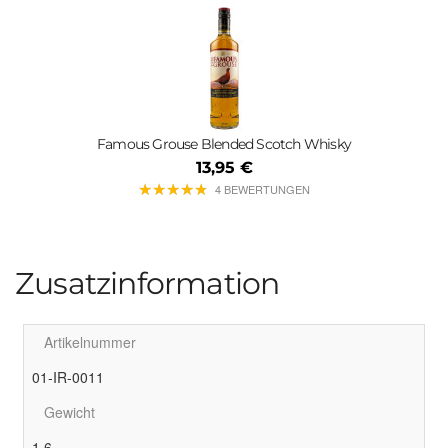
Famous Grouse Blended Scotch Whisky
13,95 €
★
★
★
★
★
★
★
★
★
★
4 BEWERTUNGEN
Zusatzinformation
Artikelnummer
01-IR-0011
Gewicht
1.6