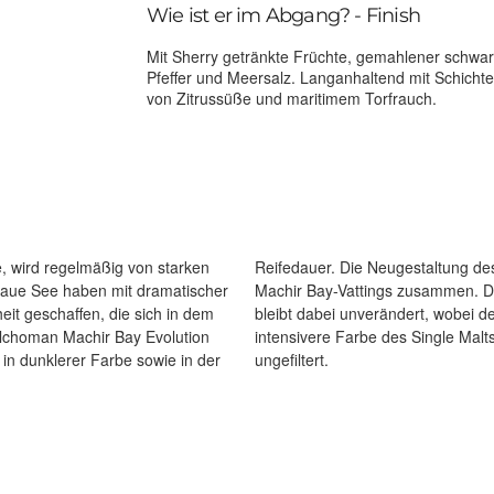
Wie ist er im Abgang? - Finish
Mit Sherry getränkte Früchte, gemahlener schwar
Pfeffer und Meersalz. Langanhaltend mit Schicht
von Zitrussüße und maritimem Torfrauch.
, wird regelmäßig von starken
zeitlich mit einer Evolution des
 raue See haben mit dramatischer
rbon und 10 % Oloroso Sherry –
eit geschaffen, die sich in dem
veren Sherry-Fässern für eine
 in dunklerer Farbe sowie in der
ungefiltert.