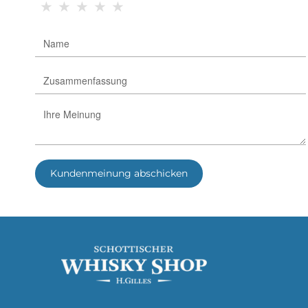
★
★
★
★
★
Kundenmeinung abschicken