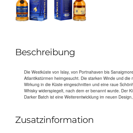
Beschreibung
Die Westküste von Islay, von Portnahaven bis Sanaigmore
Reifedauer. Die Neugestaltung des Verpackungsdesigns fällt 
Atlantikstürmen heimgesucht. Die starken Winde und die
Machir Bay-Vattings zusammen. Die Reifung – 90 % Bou
Wirkung in die Küste eingeschnitten und eine raue Schönh
bleibt dabei unverändert, wobei der Einsatz von akti
Whisky widerspiegelt, nach dem er benannt wurde. Der Kilchoman Machir Bay Evolution
intensivere Farbe des Single Malts sorgt. Abgefüllt mit 46% wie gewohnt ungefärbt und
Darker Batch ist eine Weiterentwicklung im neuen Design,
Zusatzinformation