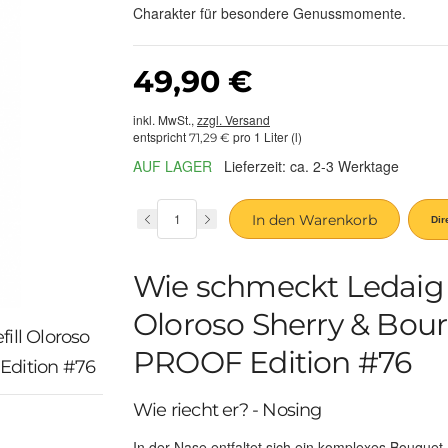
Charakter für besondere Genussmomente.
49,90 €
inkl. MwSt.,
zzgl. Versand
entspricht
pro 1 Liter (l)
71,29 €
AUF LAGER
Lieferzeit: ca. 2-3 Werktage
In den Warenkorb
Wie schmeckt Ledaig 2
Oloroso Sherry & Bour
ill Oloroso
PROOF Edition #76
Edition #76
Wie riecht er? - Nosing
In der Nase entfaltet sich ein komplexes Bouquet,