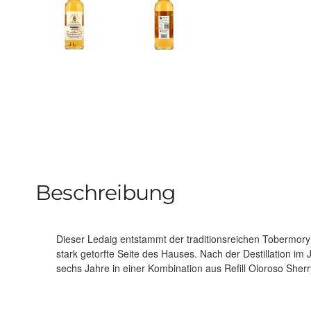
Beschreibung
Dieser Ledaig entstammt der traditionsreichen Tobermory D
Barrels. Der renommierte unabhängige Abfüller Signatory Vi
stark getorfte Seite des Hauses. Nach der Destillation im 
in der „100 Proof“-Serie, was einer fassstarken Abfüllung 
sechs Jahre in einer Kombination aus Refill Oloroso Sher