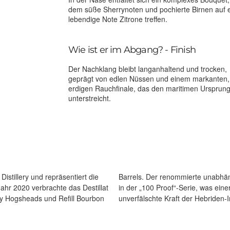
dem süße Sherrynoten und pochierte Birnen auf 
lebendige Note Zitrone treffen.
Wie ist er im Abgang? - Finish
Der Nachklang bleibt langanhaltend und trocken,
geprägt von edlen Nüssen und einem markanten, 
erdigen Rauchfinale, das den maritimen Ursprun
unterstreicht.
istillery und repräsentiert die
ntage präsentiert diesen Whisky
Jahr 2020 verbrachte das Destillat
mit 57,1 % Vol. entspricht und die
ry Hogsheads und Refill Bourbon
unverfälschte Kraft der Hebriden-