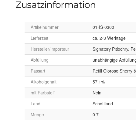
Zusatzinformation
Artikelnummer
01-IS-0300
Lieferzeit
ca. 2-3 Werktage
Hersteller/Importeur
Signatory Pitlochry, P
Abfüllung
unabhängige Abfüllun
Fassart
Refill Oloroso Sherry
Alkoholgehalt
57,1%
mit Farbstoff
Nein
Land
Schottland
Menge
0.7