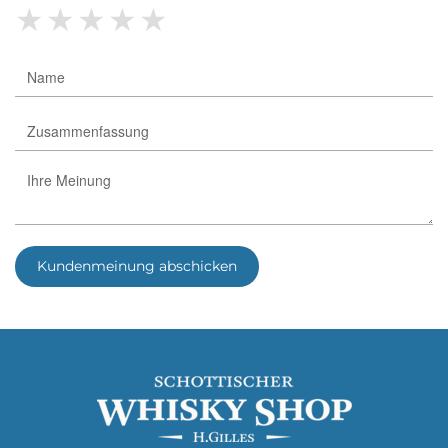
★
★
★
★
★
Kundenmeinung abschicken