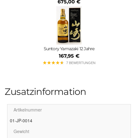
675,00 €
Suntory Yamazaki 12 Jahre
167,95 €
★
★
★
★
★
★
★
★
★
★
7 BEWERTUNGEN
Zusatzinformation
Artikelnummer
01-JP-0014
Gewicht