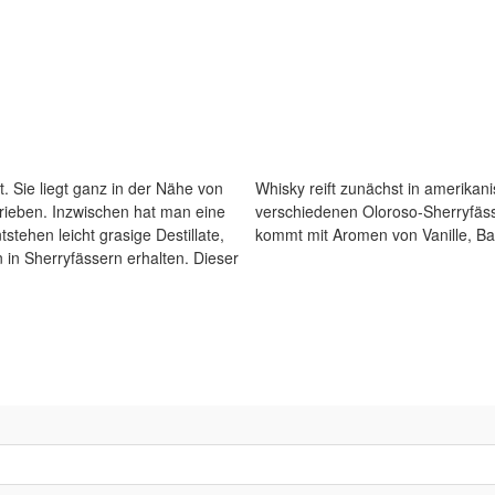
 Sie liegt ganz in der Nähe von
sern bevor er sein Finish in
trieben. Inzwischen hat man eine
Jerez de la Frontera erhält. Er
tstehen leicht grasige Destillate,
kommt mit Aromen von Vanille, B
 in Sherryfässern erhalten. Dieser