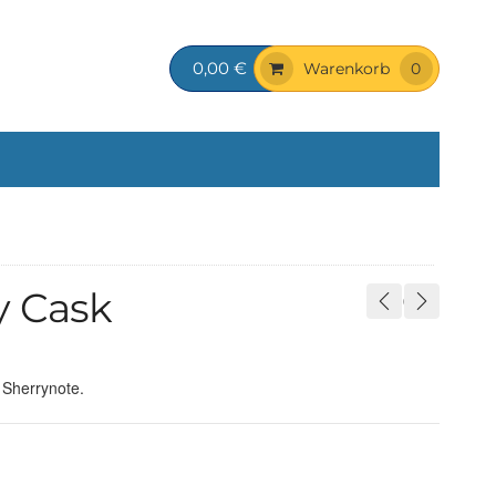
0,00 €
Warenkorb
0
y Cask
 Sherrynote.