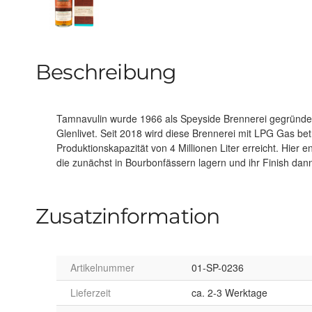
Beschreibung
Tamnavulin wurde 1966 als Speyside Brennerei gegründet.
Whisky reift zunächst in amerikanischen Eichenfäs
Glenlivet. Seit 2018 wird diese Brennerei mit LPG Gas be
verschiedenen Oloroso-Sherryfässern aus dem spanischen 
Produktionskapazität von 4 Millionen Liter erreicht. Hier en
die zunächst in Bourbonfässern lagern und ihr Finish dann
Zusatzinformation
Artikelnummer
01-SP-0236
Lieferzeit
ca. 2-3 Werktage