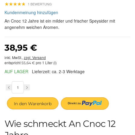
★
★
★
★
★
★
★
★
★
★
1 BEWERTUNG
Kundenmeinung hinzufügen
An Cnoc 12 Jahre ist ein milder und frischer Speysider mit
angenehm weichen Aromen.
38,95 €
inkl. MwSt.,
zzgl. Versand
entspricht
pro 1 Liter (l)
55,64 €
AUF LAGER
Lieferzeit: ca. 2-3 Werktage
In den Warenkorb
Wie schmeckt An Cnoc 12