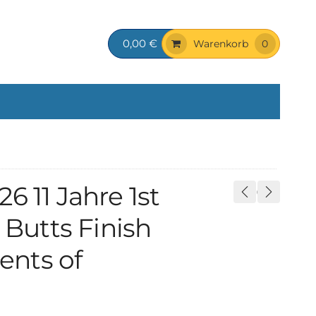
0,00 €
Warenkorb
0
6 11 Jahre 1st
 Butts Finish
nts of