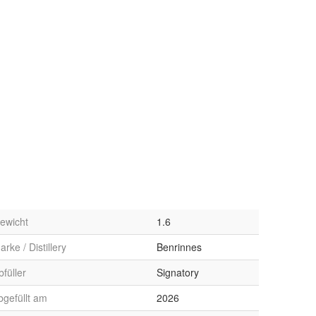
ewicht
1.6
arke / Distillery
Benrinnes
bfüller
Signatory
bgefüllt am
2026