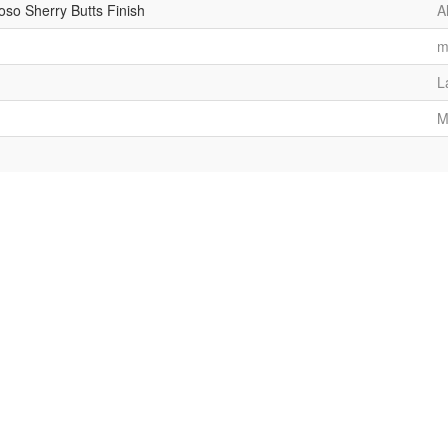
roso Sherry Butts Finish
A
m
L
M