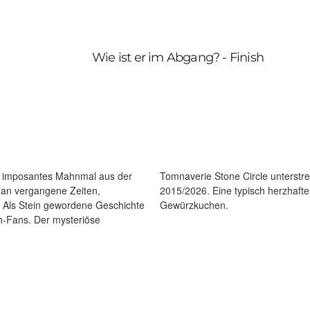
Wie ist er im Abgang? - Finish
ls imposantes Mahnmal aus der
ändigen Charakter des Benrinnes
 an vergangene Zeiten,
nkle Süße und Noten von
. Als Stein gewordene Geschichte
Gewürzkuchen.
ysteriöse