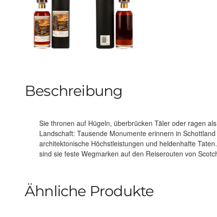
Beschreibung
Sie thronen auf Hügeln, überbrücken Täler oder ragen a
Tomnaverie Stone Circle unterstreicht perfekt den eigenst
Landschaft: Tausende Monumente erinnern in Schottland
2015/2026. Eine typisch herzhafte Tiefe trifft hier auf du
architektonische Höchstleistungen und heldenhafte Taten
sind sie feste Wegmarken auf den Reiserouten von Scotch-Fans. Der m
Ähnliche Produkte