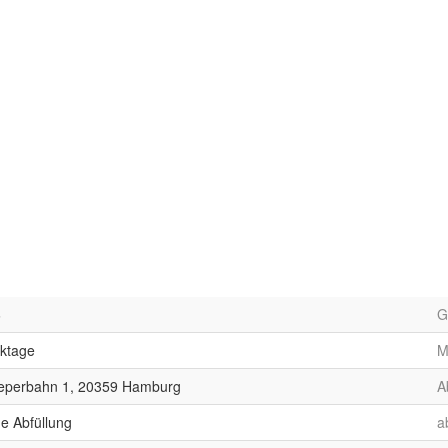
6
G
rktage
M
eperbahn 1, 20359 Hamburg
A
e Abfüllung
a