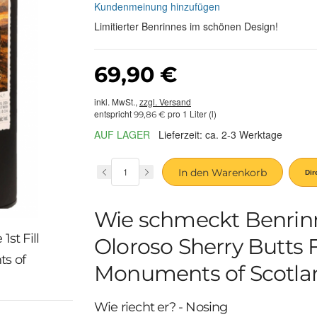
Kundenmeinung hinzufügen
Limitierter Benrinnes im schönen Design!
69,90 €
inkl. MwSt.,
zzgl. Versand
entspricht
pro 1 Liter (l)
99,86 €
AUF LAGER
Lieferzeit: ca. 2-3 Werktage
In den Warenkorb
Wie schmeckt Benrinnes
st Fill
Oloroso Sherry Butts 
ts of
Monuments of Scotla
Wie riecht er? - Nosing