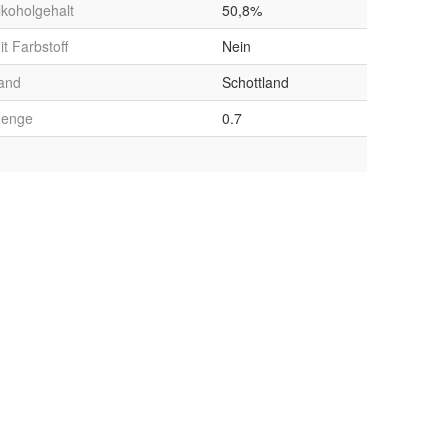
lkoholgehalt
50,8%
it Farbstoff
Nein
and
Schottland
enge
0.7