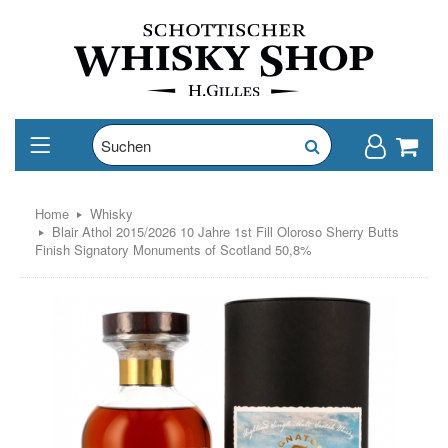
Home
Whisky
Blair Athol 2015/2026 10 Jahre 1st Fill Oloroso Sherry Butts
Finish Signatory Monuments of Scotland 50,8%