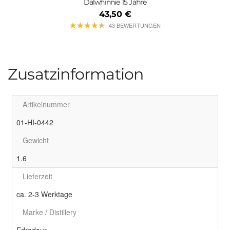
Dalwhinnie 15 Jahre
43,50 €
★
★
★
★
★
★
★
★
★
★
43 BEWERTUNGEN
Zusatzinformation
Artikelnummer
01-HI-0442
Gewicht
1.6
Lieferzeit
ca. 2-3 Werktage
Marke / Distillery
Edradour