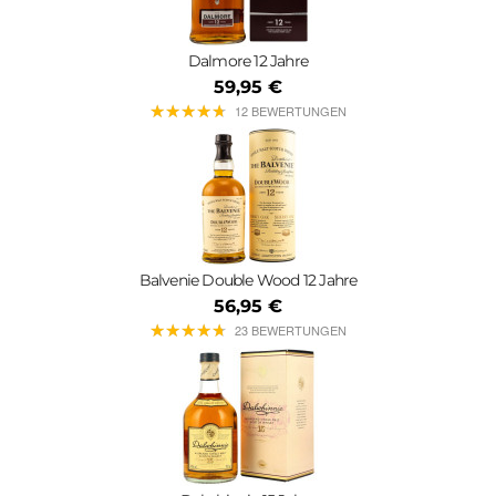
Dalmore 12 Jahre
59,95 €
★
★
★
★
★
★
★
★
★
★
12 BEWERTUNGEN
Balvenie Double Wood 12 Jahre
56,95 €
★
★
★
★
★
★
★
★
★
★
23 BEWERTUNGEN