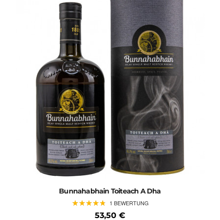
Bunnahabhain Toiteach A Dha
★
★
★
★
★
★
★
★
★
★
1 BEWERTUNG
53,50 €