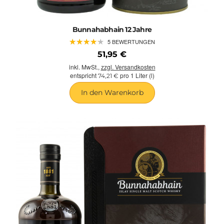
Bunnahabhain 12 Jahre
★
★
★
★
★
★
★
★
★
★
5 BEWERTUNGEN
51,95 €
inkl. MwSt.,
zzgl. Versandkosten
entspricht
pro 1 Liter (l)
74,21 €
In den Warenkorb