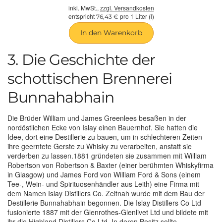
inkl. MwSt.,
zzgl. Versandkosten
entspricht
pro 1 Liter (l)
76,43 €
In den Warenkorb
3. Die Geschichte der
schottischen Brennerei
Bunnahabhain
Die Brüder William und James Greenlees besaßen in der
nordöstlichen Ecke von Islay einen Bauernhof. Sie hatten die
Idee, dort eine Destillerie zu bauen, um in schlechteren Zeiten
ihre geerntete Gerste zu Whisky zu verarbeiten, anstatt sie
verderben zu lassen.1881 gründeten sie zusammen mit William
Robertson von Robertson & Baxter (einer berühmten Whiskyfirma
in Glasgow) und James Ford von William Ford & Sons (einem
Tee-, Wein- und Spirituosenhändler aus Leith) eine Firma mit
dem Namen Islay Distillers Co. Zeitnah wurde mit dem Bau der
Destillerie Bunnahabhain begonnen. Die Islay Distillers Co Ltd
fusionierte 1887 mit der Glenrothes-Glenlivet Ltd und bildete mit
ihr die Highland Distillers Co Ltd. In deren Besitz sollte