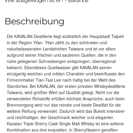
Wie ausgewogen ist er? - Balance
Beschreibung
Die KAVALAN-Destillerie liegt südöstlich der Hauptstadt Taipeh
in der Region Yilan. Yilan zählt zu den schönsten und
naturbelassensten Landstrichen Taiwans und ist vor allem
aufgrund seiner frischen und sauberen Quellen, die in den
nahe gelegenen Schneebergen entspringen, überregional
bekannt. Ebendieses Quellwasser gibt KAVALAN seinen
einzigartig weichen und milden Charakter und beeinflusste den
Firmeninhaber Tian-Tsai Lee nach haltig bei der Wahl des
Standortes. Bei KAVALAN, der ersten privaten Whiskydestillerie
Taiwans, wird größter Wert auf Qualität gelegt. Nicht nur die
verwendeten Rohstoffe erfüllen höchste Ansprüche, auch beim
Brennvorgang wird nur das reinste und beste Destillat für die
weitere Reifung verwendet. Dadurch wird das Bukett intensiver
und reichhaltiger, der Geschmack weicher und eleganter.
Kavalan Triple Sherry Cask Single Malt Whisky ist eine seltene
Kombination aus drei exquisiten, in Sherryfässern gereiften