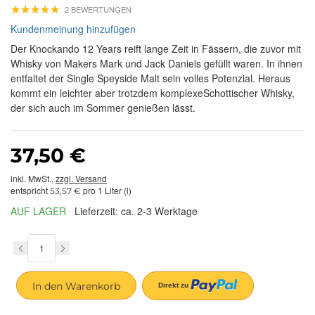
★
★
★
★
★
★
★
★
★
★
2 BEWERTUNGEN
Kundenmeinung hinzufügen
Der Knockando 12 Years reift lange Zeit in Fässern, die zuvor mit
Whisky von Makers Mark und Jack Daniels gefüllt waren. In ihnen
entfaltet der Single Speyside Malt sein volles Potenzial. Heraus
kommt ein leichter aber trotzdem komplexeSchottischer Whisky,
der sich auch im Sommer genießen lässt.
37,50 €
inkl. MwSt.,
zzgl. Versand
entspricht
pro 1 Liter (l)
53,57 €
AUF LAGER
Lieferzeit: ca. 2-3 Werktage
In den Warenkorb