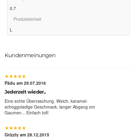
0.7
Produkteinheit
L
Kundenmeinungen
★
★
★
★
★
★
★
★
★
★
Pädu
am 29.07.2016
Jederzeit wieder..
Eine echte Überraschung. Weich, karamel-
schoggoladige Geschmack, langer Abgang om
Gaumen... Einfach toll!
★
★
★
★
★
★
★
★
★
★
Grizzly
am 28.12.2015