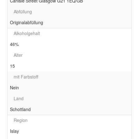
Carlisle Street Glasgow G21 1EQ/GB
Abfüllung
Originalabfüllung
Alkoholgehalt
46%
Alter
15
mit Farbstoff
Nein
Land
Schottland
Region
Islay