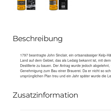
Beschreibung
1797 beantragte John Sinclair, ein ortsansässiger Kelp-H
1979 heißt die Brennerei Tobermory. Ledaig 10 i
Land auf dem Gebiet, das als Ledaig bekannt ist, mit d
ausgezeichneter handgefertigter 10-jähriger Single Malt 
Destillerie zu bauen. Der Antrag wurde jedoch abgelehnt, u
rauchigen Ausdruck der Tobermory Distillery. Wie alle Single Malts 
Genehmigung zum Bau einer Brauerei. Da er nicht so schn
getorfte Ledaig nicht kältegefiltert und hat eine natürliche F
ursprünglichen Plan treu und ein Jahr später wurde die Led
Zusatzinformation