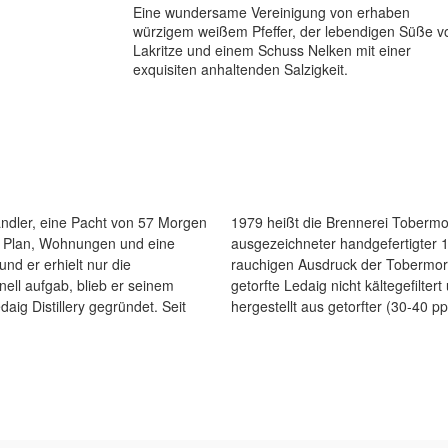
Eine wundersame Vereinigung von erhaben
würzigem weißem Pfeffer, der lebendigen Süße v
Lakritze und einem Schuss Nelken mit einer
exquisiten anhaltenden Salzigkeit.
ändler, eine Pacht von 57 Morgen
st ein außergewöhnlicher und
em Plan, Wohnungen und eine
Whisky. Es hat den typischen
nd er erhielt nur die
von Tobermory ist dieser
ell aufgab, blieb er seinem
arbe. Abgefüllt mit 46,3 % und
aig Distillery gegründet. Seit
hergestellt aus getorfter (30-40 