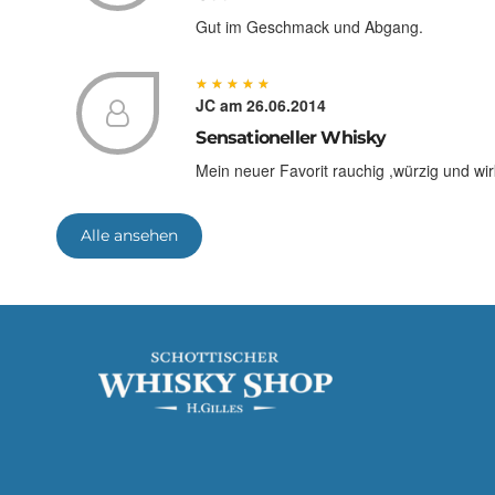
Gut im Geschmack und Abgang.
★
★
★
★
★
★
★
★
★
★
JC
am 26.06.2014
Sensationeller Whisky
Mein neuer Favorit rauchig ,würzig und wir
★
★
★
★
★
★
★
★
★
★
Alle ansehen
Helmut
am 02.03.2014
Torf und Rauch
Ledaig 10 ist der Torfbruder zu Tobermory
Whiskyseminar probieren können. Ledaig 10 
rauchig, torfig, nicht zu lang. Für rund 35
Seminar gekauft habe mit einem Freund b
umzusetzen....
★
★
★
★
★
★
★
★
★
★
zoom
am 25.11.2013