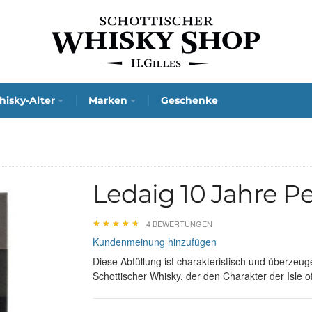
isky-Alter
Marken
Geschenke
Ledaig 10 Jahre P
★
★
★
★
★
★
★
★
★
★
4 BEWERTUNGEN
Kundenmeinung hinzufügen
Diese Abfüllung ist charakteristisch und überzeug
Schottischer Whisky, der den Charakter der Isle of 