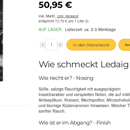
50,95 €
inkl. MwSt.,
zzgl. Versand
entspricht
pro 1 Liter (l)
72,79 €
AUF LAGER
Lieferzeit: ca. 2-3 Werktage
In den Warenkorb
Wie schmeckt Ledaig 
Wie riecht er? - Nosing
Süße, salzige Rauchigkeit mit ausgeprägtem
Inselcharakter und verspielten Noten, die auf mil
Antiseptikum, Kreosot, Wachspolitur, Minzschoko
und blumige Küstenaromen hinweisen. Weicher To
sanfter Rauch.
Wie ist er im Abgang? - Finish