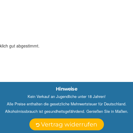
klich gut abgestimmt.
 10 (gleiche Brennerei) Ich habe beide gestern auf eine
Hinweise
ist in der Nase torfig. Gaumen: Torf, Rauch, leicht malzig, Finish:
€ ein guter Whisky. Freue mich schon darauf die Neige, die ich im
Kein Verkauf an Jugendliche unter 18 Jahren!
ei Salzgebäck und dunkler Schokolade in neue Ansichten aufs Leben
Alle Preise enthalten die gesetzliche Mehrwertsteuer für Deutschland.
Alkoholmissbrauch ist gesundheitsgefährdend. Genießen Sie in Maßen.
Vertrag widerrufen