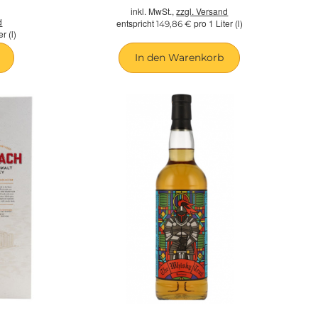
inkl. MwSt.,
zzgl. Versand
d
entspricht
pro 1 Liter (l)
149,86 €
r (l)
In den Warenkorb