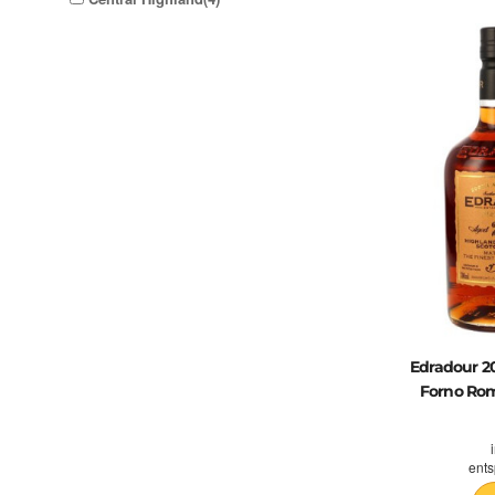
Edradour 2
Forno Rom
ents