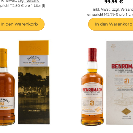
inkl. MwSt.,
zzgl. Versand
99,95 €
spricht
pro 1 Liter (l)
112,50 €
inkl. MwSt.,
zzgl. Versan
entspricht
pro 1 Lite
142,79 €
In den Warenkorb
In den Warenkorb