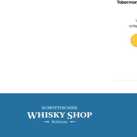
Tobermory
ents