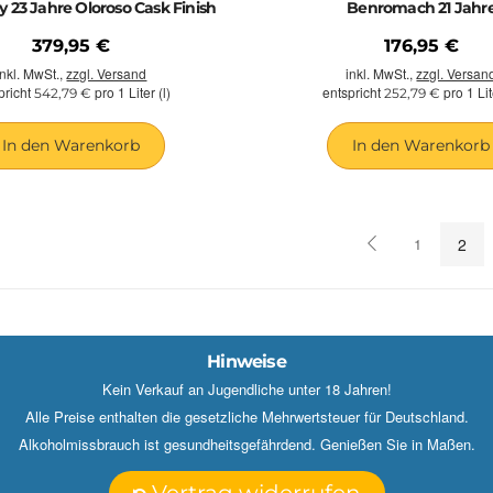
 23 Jahre Oloroso Cask Finish
Benromach 21 Jahr
379,95 €
176,95 €
inkl. MwSt.,
zzgl. Versand
inkl. MwSt.,
zzgl. Versan
pricht
pro 1 Liter (l)
entspricht
pro 1 Lit
542,79 €
252,79 €
In den Warenkorb
In den Warenkorb
1
2
Hinweise
Kein Verkauf an Jugendliche unter 18 Jahren!
Alle Preise enthalten die gesetzliche Mehrwertsteuer für Deutschland.
Alkoholmissbrauch ist gesundheitsgefährdend. Genießen Sie in Maßen.