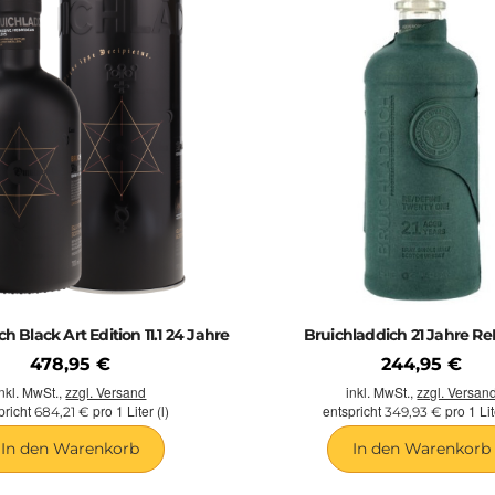
h Black Art Edition 11.1 24 Jahre
Bruichladdich 21 Jahre Re
478,95 €
244,95 €
inkl. MwSt.,
zzgl. Versand
inkl. MwSt.,
zzgl. Versan
pricht
pro 1 Liter (l)
entspricht
pro 1 Lite
684,21 €
349,93 €
In den Warenkorb
In den Warenkorb