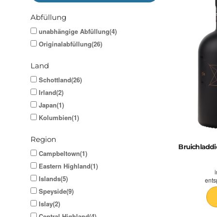
Abfüllung
unabhängige Abfüllung(4)
Originalabfüllung(26)
Land
Schottland(26)
Irland(2)
Japan(1)
Kolumbien(1)
Region
Bruichladdic
Campbeltown(1)
Eastern Highland(1)
Islands(5)
ents
Speyside(9)
Islay(2)
Central Highland(4)