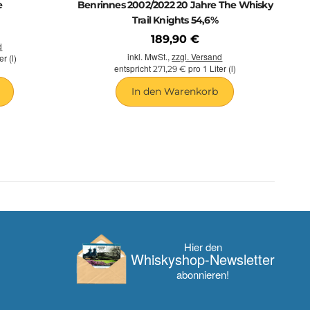
e
Benrinnes 2002/2022 20 Jahre The Whisky
Trail Knights 54,6%
189,90 €
d
inkl. MwSt.,
zzgl. Versand
er (l)
entspricht
pro 1 Liter (l)
271,29 €
In den Warenkorb
Hier den
Whisky­shop-Newsletter
abonnieren!