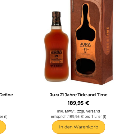
Define
Jura 21 Jahre Tide and Time
189,95 €
d
inkl. MwSt.,
zzgl. Versand
r (l)
entspricht
pro 1 Liter (l)
189,95 €
In den Warenkorb