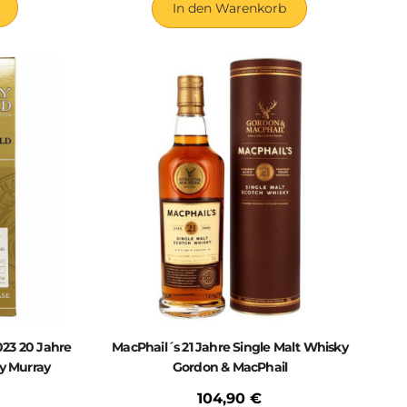
In den Warenkorb
23 20 Jahre
MacPhail´s 21 Jahre Single Malt Whisky
y Murray
Gordon & MacPhail
104,90 €