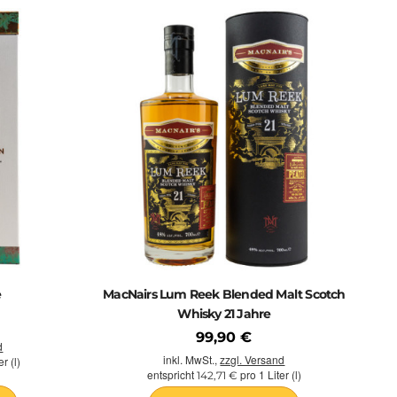
e
MacNairs Lum Reek Blended Malt Scotch
Whisky 21 Jahre
99,90 €
d
inkl. MwSt.,
zzgl. Versand
r (l)
entspricht
pro 1 Liter (l)
142,71 €