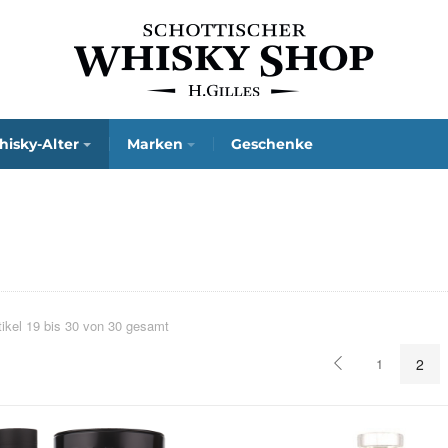
isky-Alter
Marken
Geschenke
tikel 19 bis 30 von 30 gesamt
1
2