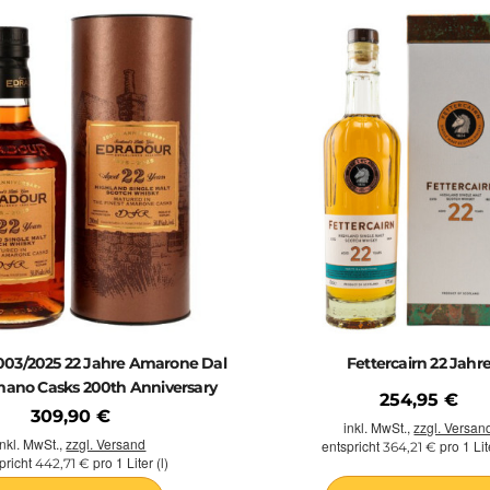
003/2025 22 Jahre Amarone Dal
Fettercairn 22 Jahr
ano Casks 200th Anniversary
254,95 €
309,90 €
inkl. MwSt.,
zzgl. Versan
inkl. MwSt.,
zzgl. Versand
entspricht
pro 1 Lite
364,21 €
pricht
pro 1 Liter (l)
442,71 €