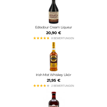
Edradour Cream Liqueur
20,90 €
★
★
★
★
★
★
★
★
★
★
8 BEWERTUNGEN
Irish Mist Whiskey Likör
21,95 €
★
★
★
★
★
★
★
★
★
★
2 BEWERTUNGEN