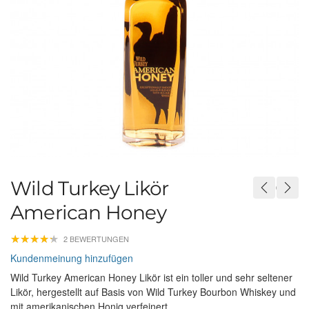
Wild Turkey Likör
American Honey
★
★
★
★
★
★
★
★
★
★
2 BEWERTUNGEN
Kundenmeinung hinzufügen
Wild Turkey American Honey Likör ist ein toller und sehr seltener
Likör, hergestellt auf Basis von Wild Turkey Bourbon Whiskey und
mit amerikanischen Honig verfeinert