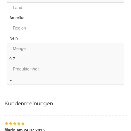
Land
Amerika
Region
Nein
Menge
0.7
Produkteinheit
L
Kundenmeinungen
★
★
★
★
★
★
★
★
★
★
Mario
am 24.07.2015