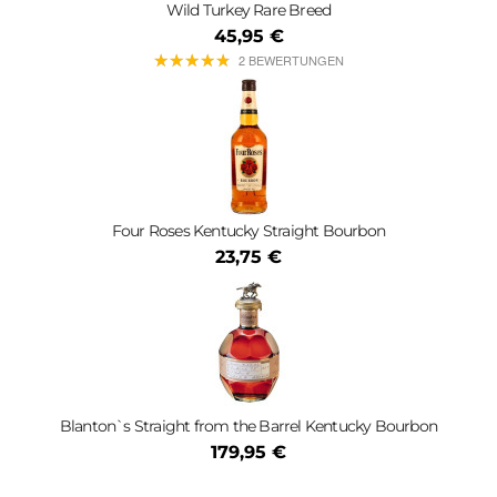
Wild Turkey Rare Breed
45,95 €
★
★
★
★
★
★
★
★
★
★
2 BEWERTUNGEN
Four Roses Kentucky Straight Bourbon
23,75 €
Blanton`s Straight from the Barrel Kentucky Bourbon
179,95 €