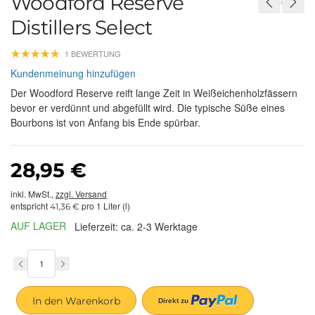
Woodford Reserve
Distillers Select
★
★
★
★
★
★
★
★
★
★
1 BEWERTUNG
Kundenmeinung hinzufügen
Der Woodford Reserve reift lange Zeit in Weißeichenholzfässern
bevor er verdünnt und abgefüllt wird. Die typische Süße eines
Bourbons ist von Anfang bis Ende spürbar.
28,95 €
inkl. MwSt.,
zzgl. Versand
entspricht
pro 1 Liter (l)
41,36 €
AUF LAGER
Lieferzeit: ca. 2-3 Werktage
In den Warenkorb