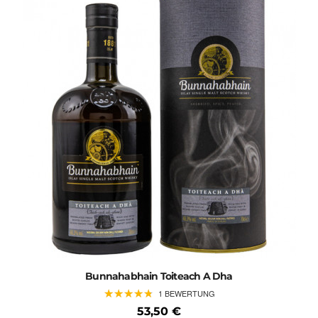
Bunnahabhain Toiteach A Dha
★
★
★
★
★
★
★
★
★
★
1 BEWERTUNG
53,50 €