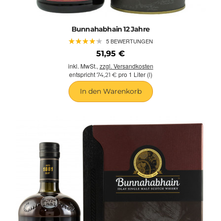
Bunnahabhain 12 Jahre
★
★
★
★
★
★
★
★
★
★
5 BEWERTUNGEN
51,95 €
inkl. MwSt.,
zzgl. Versandkosten
entspricht
pro 1 Liter (l)
74,21 €
In den Warenkorb