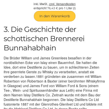
inkl. MwSt.,
zzgl. Versandkosten
entspricht
pro 1 Liter (l)
76,43 €
In den Warenkorb
3. Die Geschichte der
schottischen Brennerei
Bunnahabhain
Die Brüder William und James Greenlees besaßen in der
nordöstlichen Ecke von Islay einen Bauernhof. Sie hatten die
Idee, dort eine Destillerie zu bauen, um in schlechteren Zeiten
ihre geerntete Gerste zu Whisky zu verarbeiten, anstatt sie
verderben zu lassen.1881 gründeten sie zusammen mit William
Robertson von Robertson & Baxter (einer berühmten Whiskyfirma
in Glasgow) und James Ford von William Ford & Sons (einem
Tee-, Wein- und Spirituosenhändler aus Leith) eine Firma mit
dem Namen Islay Distillers Co. Zeitnah wurde mit dem Bau der
Destillerie Bunnahabhain begonnen. Die Islay Distillers Co Ltd
fusionierte 1887 mit der Glenrothes-Glenlivet Ltd und bildete mit
ihr die Highland Distillers Co Ltd. In deren Besitz sollte