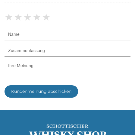
★
★
★
★
★
Kundenmeinung abschicken