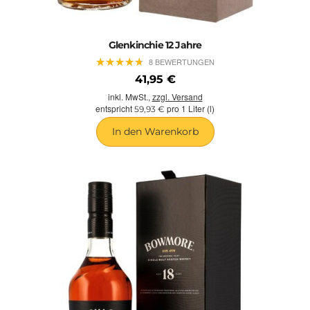
Glenkinchie 12 Jahre
★
★
★
★
★
★
★
★
★
★
8 BEWERTUNGEN
41,95 €
inkl. MwSt.,
zzgl. Versand
entspricht
pro 1 Liter (l)
59,93 €
In den Warenkorb