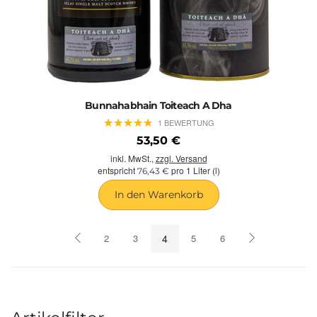
Bunnahabhain Toiteach A Dha
★
★
★
★
★
★
★
★
★
★
1 BEWERTUNG
53,50 €
inkl. MwSt.,
zzgl. Versand
entspricht
pro 1 Liter (l)
76,43 €
In den Warenkorb
2
3
4
5
6