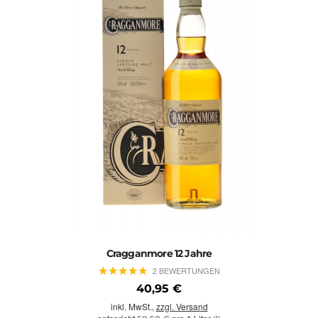
Cragganmore 12 Jahre
★
★
★
★
★
★
★
★
★
★
2 BEWERTUNGEN
40,95 €
inkl. MwSt.,
zzgl. Versand