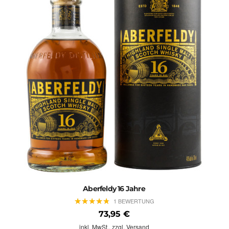
Aberfeldy 16 Jahre
★
★
★
★
★
★
★
★
★
★
1 BEWERTUNG
73,95 €
inkl. MwSt.,
zzgl. Versand