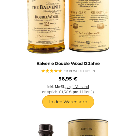
Balvenie Double Wood 12 Jahre
★
★
★
★
★
★
★
★
★
★
23 BEWERTUNGEN
56,95 €
inkl. MwSt.,
zzgl. Versand
entspricht
pro 1 Liter (l)
81,36 €
In den Warenkorb