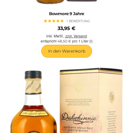
Bowmore 9 Jahre
★
★
★
★
★
★
★
★
★
★
1 BEWERTUNG
33,95 €
inkl. MwSt.,
zzgl. Versand
entspricht
pro 1 Liter (l)
48,50 €
In den Warenkorb