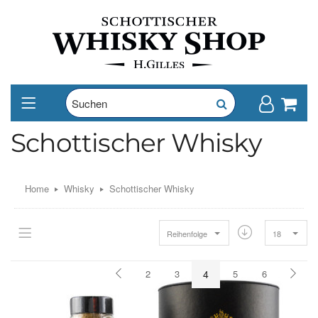
Schottischer Whisky
Home
Whisky
Schottischer Whisky
Reihenfolge
18
2
3
4
5
6