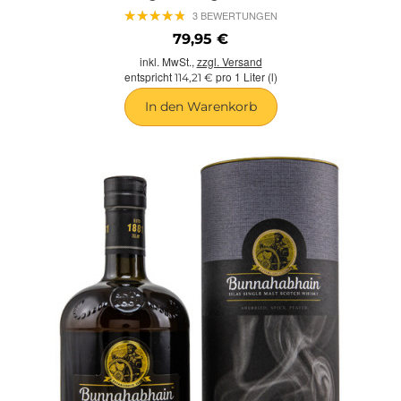
★
★
★
★
★
★
★
★
★
★
3 BEWERTUNGEN
79,95 €
inkl. MwSt.,
zzgl. Versand
entspricht
pro 1 Liter (l)
114,21 €
In den Warenkorb