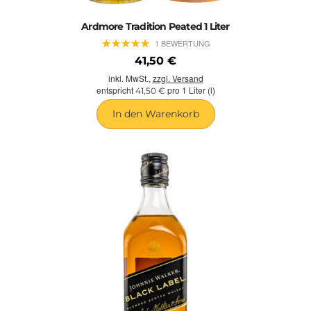
Ardmore Tradition Peated 1 Liter
★
★
★
★
★
★
★
★
★
★
1 BEWERTUNG
41,50 €
inkl. MwSt.,
zzgl. Versand
entspricht
pro 1 Liter (l)
41,50 €
In den Warenkorb