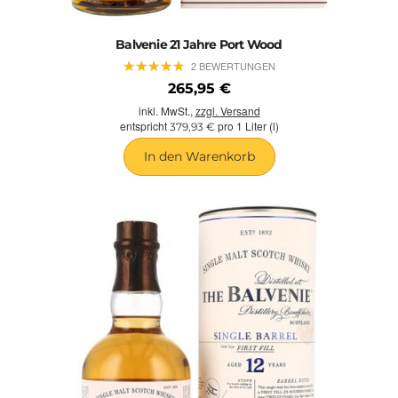
Balvenie 21 Jahre Port Wood
★
★
★
★
★
★
★
★
★
★
2 BEWERTUNGEN
265,95 €
inkl. MwSt.,
zzgl. Versand
entspricht
pro 1 Liter (l)
379,93 €
In den Warenkorb