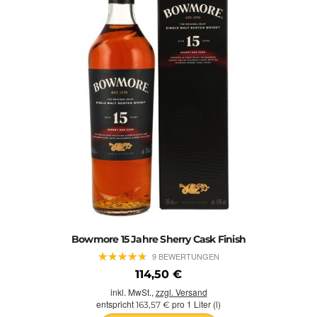
Bowmore 15 Jahre Sherry Cask Finish
★
★
★
★
★
★
★
★
★
★
9 BEWERTUNGEN
114,50 €
inkl. MwSt.,
zzgl. Versand
entspricht
pro 1 Liter (l)
163,57 €