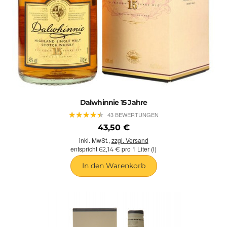
Dalwhinnie 15 Jahre
★
★
★
★
★
★
★
★
★
★
43 BEWERTUNGEN
43,50 €
inkl. MwSt.,
zzgl. Versand
entspricht
pro 1 Liter (l)
62,14 €
In den Warenkorb