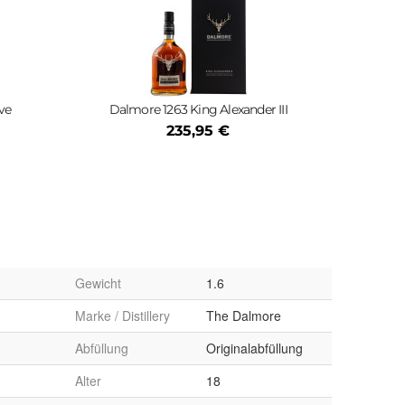
ve
Dalmore 1263 King Alexander III
235,95 €
Gewicht
1.6
Marke / Distillery
The Dalmore
Abfüllung
Originalabfüllung
Alter
18