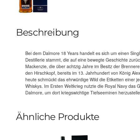
Beschreibung
Bei dem Dalmore 18 Years handelt es sich um einen Singl
geschuldet, dass die gesamte Destillerie während ei
Destillerie stammt, die auf eine bewegte Geschichte zurüc
beträchtliche Schäden erleiden musste und auf lange Zeit unb
Mackenzie, die über achtzig Jahre im Besitz der Brennerei
1922 nahm man die Produktion wieder auf. Der Dalmo
den Hirschkopf, bereits im 13. Jahrhundert von König Alex
Whisky-Hersteller Gregg Glass und seinem Team kunstv
heute schmückt das ehrwürdige Wild die Etiketten einer j
ehemaligen Bourbonfässern aus amerikanischer W
Whiskys. Im Ersten Weltkrieg nutzte die Royal Navy das
Dalmore, um dort kriegswichtige Tiefseeminen herzustell
Ähnliche Produkte