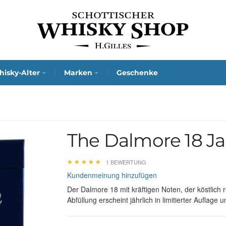
isky-Alter
Marken
Geschenke
The Dalmore 18 J
★
★
★
★
★
★
★
★
★
★
1 BEWERTUNG
Kundenmeinung hinzufügen
Der Dalmore 18 mit kräftigen Noten, der köstlich r
Abfüllung erscheint jährlich in limitierter Auflag