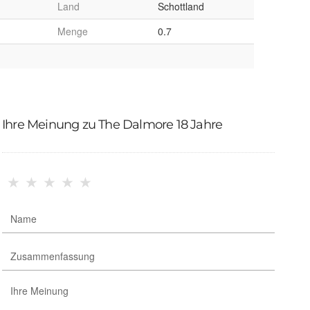
Land
Schottland
Menge
0.7
Ihre Meinung zu The Dalmore 18 Jahre
★
★
★
★
★