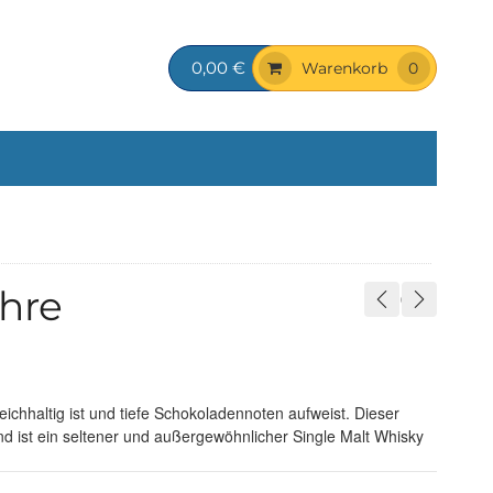
0,00 €
Warenkorb
0
ahre
eichhaltig ist und tiefe Schokoladennoten aufweist. Dieser
e und ist ein seltener und außergewöhnlicher Single Malt Whisky