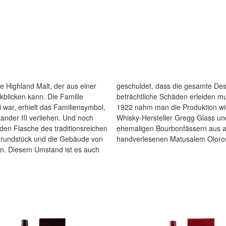
e Highland Malt, der aus einer
nes schweren Bombenangriffs
kblicken kann. Die Familie
enutzbar blieb. Erst im Jahr
 war, erhielt das Familiensymbol,
re 18 Jahre wurde vom Meister-
ander III verliehen. Und noch
oll kreiert und von Hand in
eden Flasche des traditionsreichen
eißeiche und 30 Jahre alten
 Grundstück und die Gebäude von
handverlesenen Matusalem Oloros
en. Diesem Umstand ist es auch