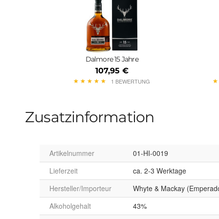
Dalmore 15 Jahre
107,95 €
★
★
★
★
★
★
★
★
★
★
★
★
1 BEWERTUNG
Zusatzinformation
Artikelnummer
01-HI-0019
Lieferzeit
ca. 2-3 Werktage
Hersteller/Importeur
Whyte & Mackay (Emperador
Alkoholgehalt
43%