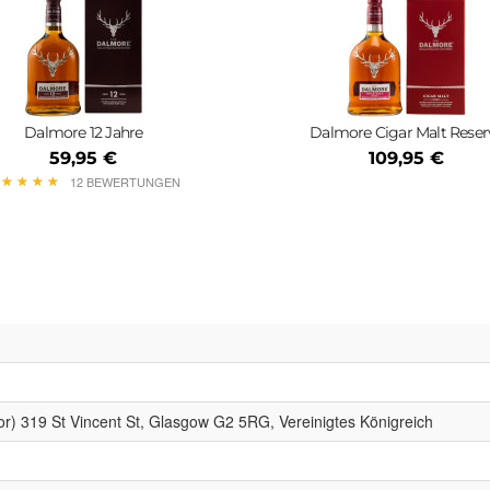
Dalmore 12 Jahre
Dalmore Cigar Malt Reser
59,95 €
109,95 €
★
★
★
★
★
★
★
★
12 BEWERTUNGEN
) 319 St Vincent St, Glasgow G2 5RG, Vereinigtes Königreich