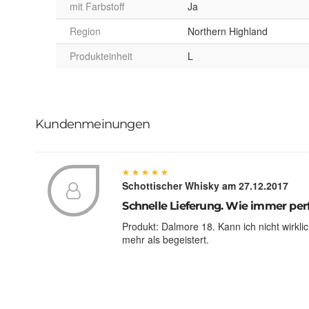
mit Farbstoff
Ja
Region
Northern Highland
Produkteinheit
L
Kundenmeinungen
★
★
★
★
★
★
★
★
★
★
Schottischer Whisky
am 27.12.2017
Schnelle Lieferung. Wie immer perf
Produkt: Dalmore 18. Kann ich nicht wirkl
mehr als begeistert.