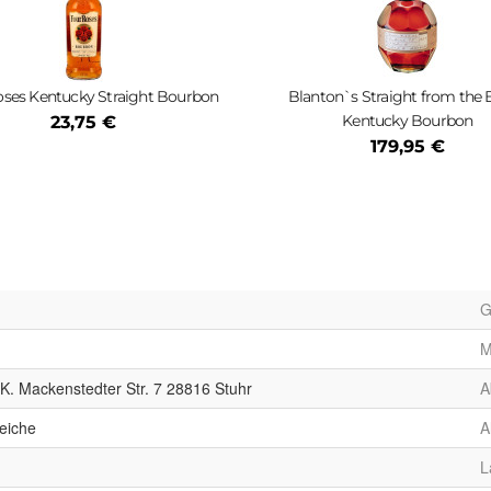
oses Kentucky Straight Bourbon
Blanton`s Straight from the 
Kentucky Bourbon
23,75 €
179,95 €
G
M
.K. Mackenstedter Str. 7 28816 Stuhr
A
eiche
A
L