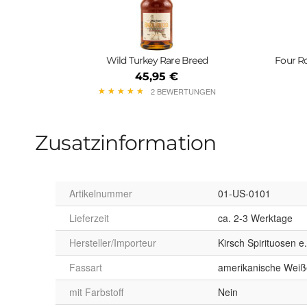
Wild Turkey Rare Breed
Four R
45,95 €
★
★
★
★
★
★
★
★
★
★
2 BEWERTUNGEN
Zusatzinformation
Artikelnummer
01-US-0101
Lieferzeit
ca. 2-3 Werktage
Hersteller/Importeur
Kirsch Spirituosen e
Fassart
amerikanische Weiß
mit Farbstoff
Nein