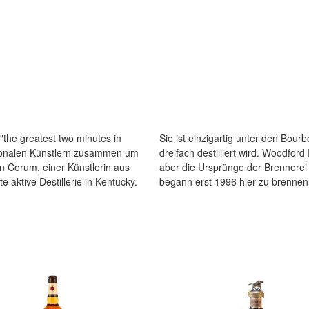
"the greatest two minutes in
mit drei kupfernen Pot Stills
ationalen Künstlern zusammen um
 zu Brown-Forman aus Louisville,
on Corum, einer Künstlerin aus
zurückverfolgen. Brown-Forman
begann erst 1996 hier zu brennen,