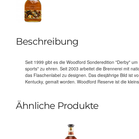
Beschreibung
Seit 1999 gibt es die Woodford Sonderedition "Derby" um 
Sie ist einzigartig unter den Bourbon-Brennereien, da hier 
sports" zu ehren. Seit 2003 arbeitet die Brennerei mit n
dreifach destilliert wird. Woodford Reserve gehört heute
das Flaschenlabel zu designen. Das diesjährige Bild ist v
aber die Ursprünge der Brennerei lassen sich bis 1797 
Kentucky, gemalt worden. Woodford Reserve ist die kleinste aktive Destillerie in Kentucky.
Ähnliche Produkte